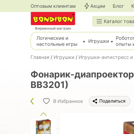
Оптовым клиентам
Акции
Блог
Каталог тов
Фирменный магазин
Логические и
Робото
Игрушки
настольные игры
опыты 
Вышивка, шитье, вязание, валяние, плетение
Главная
/
Игрушки
/
Игрушки-антистресс и
Фонарик-диапроектор 
ВВ3201)
В Избранное
Поделиться