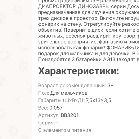
Просмотр диафильмов – развлечение, к
ДИАПРОЕКТОР. ДИНОЗАВРЫ серии Досуг 
предназначенная для изучения окружаю
трех дисков в проектор. Включите игруш
фонарик на стену. Отрегулируйте резко
объектив. Поверните диск, если хотите
животных, ребенок расширит кругозор, 
зрительное восприятие, фантазию и эмо
использовать как фонарик! ФОНАРИК-Д
подарок для мальчика и для девочки. В 
Понадобятся 3 батарейки AG13 (входят в
Характеристики:
Возраст рекомендованный:
3+
Пол:
Для мальчиков
Габариты (ШхВхД):
7,5x13x3,5
Вес:
0,057
Артикул:
ВВ3201
Серия:
-
С элементом питания