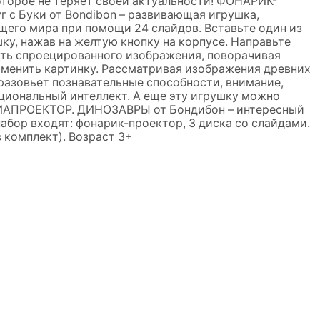
оторое не теряет своей актуальности! ФОНАРИК-
с Буки от Bondibon – развивающая игрушка,
щего мира при помощи 24 слайдов. Вставьте один из
ку, нажав на желтую кнопку на корпусе. Направьте
сть спроецированного изображения, поворачивая
 сменить картинку. Рассматривая изображения древних
разовьет познавательные способности, внимание,
циональный интеллект. А еще эту игрушку можно
ИАПРОЕКТОР. ДИНОЗАВРЫ от Бондибон – интересный
набор входят: фонарик-проектор, 3 диска со слайдами.
 комплект). Возраст 3+