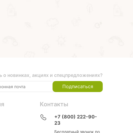
цветных диска со
со светом и звуком
Купить на маркетплейсах
Купить на маркетпл
стереофото,
оранжевые Bondibon
ь о новинках, акциях и спецпредложениях?
Подписаться
ия
Контакты
+7 (800) 222-90-
23
Бесплатный звонок по