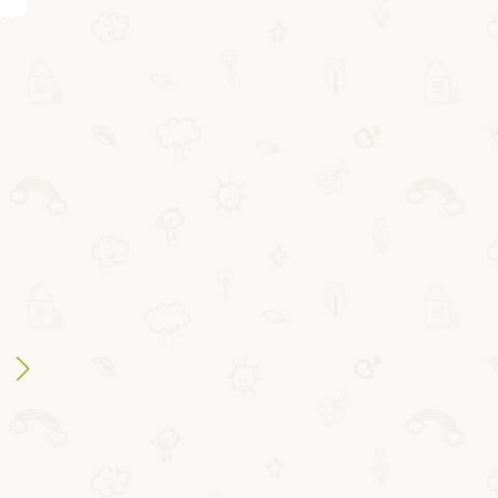
ВВ5688
ВВ3196
Очки-стереоскоп 3D
Пистолет-
"КОСМОС И
диапроектор
ДИНОЗАВРЫ" 2
Bondibon 2в1 "Акула"