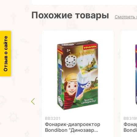
Похожие товары
Смотреть 
Отзыв о сайте
ВВ3201
ВВ319
Фонарик-диапроектор
Фона
Bondibon "Динозавры"
Bondi
3 диска
диск