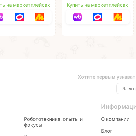
динозавры/космос/
ть на маркетплейсах
Купить на маркетплейсах
птицы"
Хотите первым узнават
Информац
Робототехника, опыты и
О компании
фокусы
Блог