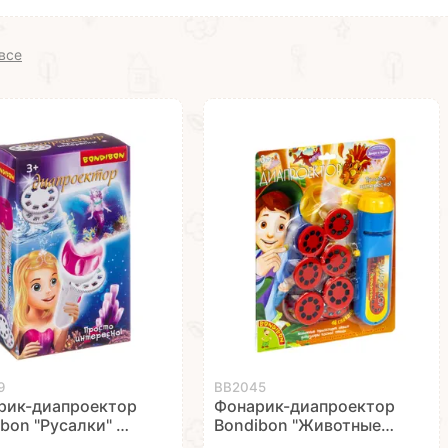
все
9
ВВ2045
рик-диапроектор
Фонарик-диапроектор
bon "Русалки" 3
Bondibon "Животные/
а
транспорт/океан/