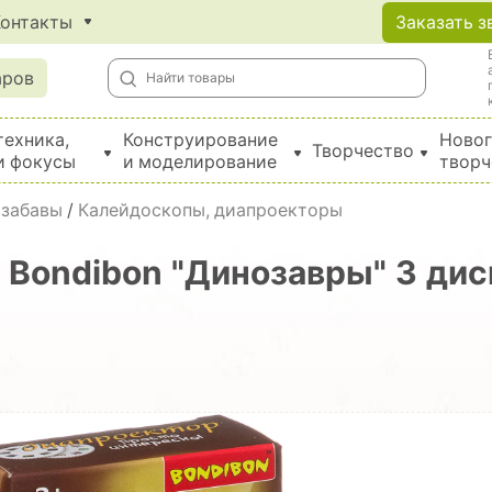
Контакты
Заказать з
аров
техника,
Конструирование
Новог
Творчество
и фокусы
и моделирование
творч
Создание поделок из бумаги, EVA, фетра и картона
 забавы
/
Калейдоскопы, диапроекторы
Bondibon "Динозавры" 3 диск