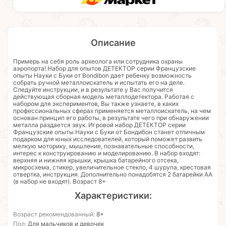
Описание
Примерь на себя роль археолога или сотрудника охраны
аэропорта! Набор для опытов ДЕТЕКТОР серии Французские
опыты Науки с Буки от Bondibon дает ребенку возможность
собрать ручной металлоискатель и испытать его на деле.
Следуйте инструкции, и в результате у Вас получится
действующая сборная модель металлодетектора. Работая с
набором для экспериментов, Вы также узнаете, в каких
профессиональных сферах применяется металлоискатель, на чем
основан принцип его работы, в результате чего при обнаружении
металла раздается звук. Игровой набор ДЕТЕКТОР серии
Французские опыты Науки с Буки от Бондибон станет отличным
подарком для юных исследователей, который поможет развить
мелкую моторику, мышление, познавательные способности,
интерес к конструированию и моделированию. В набор входят:
верхняя и нижняя крышки, крышка батарейного отсека,
микросхема, стикер, увеличительное стекло, 4 шурупа, крестовая
отвертка, инструкция. Дополнительно понадобятся 2 батарейки АА
(в набор не входят). Возраст 8+
Характеристики:
Возраст рекомендованный:
8+
Пол:
Для мальчиков и девочек