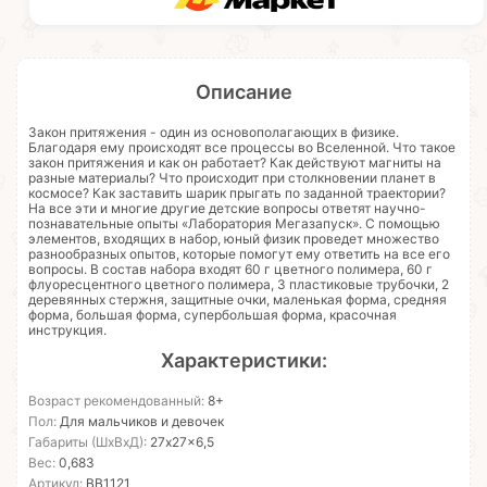
Описание
Закон притяжения - один из основополагающих в физике.
Благодаря ему происходят все процессы во Вселенной. Что такое
закон притяжения и как он работает? Как действуют магниты на
разные материалы? Что происходит при столкновении планет в
космосе? Как заставить шарик прыгать по заданной траектории?
На все эти и многие другие детские вопросы ответят научно-
познавательные опыты «Лаборатория Мегазапуск». С помощью
элементов, входящих в набор, юный физик проведет множество
разнообразных опытов, которые помогут ему ответить на все его
вопросы. В состав набора входят 60 г цветного полимера, 60 г
флуоресцентного цветного полимера, 3 пластиковые трубочки, 2
деревянных стержня, защитные очки, маленькая форма, средняя
форма, большая форма, супербольшая форма, красочная
инструкция.
Характеристики:
Возраст рекомендованный:
8+
Пол:
Для мальчиков и девочек
Габариты (ШхВхД):
27x27x6,5
Вес:
0,683
Артикул:
ВВ1121