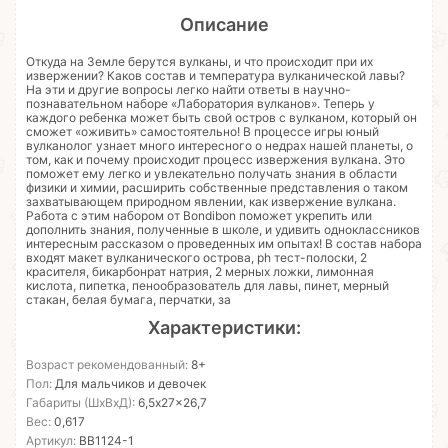
Описание
Откуда на Земле берутся вулканы, и что происходит при их
извержении? Каков состав и температура вулканической лавы?
На эти и другие вопросы легко найти ответы в научно-
познавательном наборе «Лаборатория вулканов». Теперь у
каждого ребенка может быть свой остров с вулканом, который он
сможет «оживить» самостоятельно! В процессе игры юный
вулканолог узнает много интересного о недрах нашей планеты, о
том, как и почему происходит процесс извержения вулкана. Это
поможет ему легко и увлекательно получать знания в области
физики и химии, расширить собственные представления о таком
захватывающем природном явлении, как извержение вулкана.
Работа с этим набором от Bondibon поможет укрепить или
дополнить знания, полученные в школе, и удивить одноклассников
интересным рассказом о проведенных им опытах! В состав набора
входят макет вулканического острова, ph тест-полоски, 2
красителя, бикарбонрат натрия, 2 мерных ложки, лимонная
кислота, пипетка, пенообразователь для лавы, пинет, мерный
стакан, белая бумага, перчатки, за
Характеристики:
Возраст рекомендованный:
8+
Пол:
Для мальчиков и девочек
Габариты (ШхВхД):
6,5x27x26,7
Вес:
0,617
Артикул:
ВВ1124-1