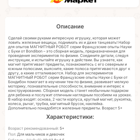
Описание
Сделай своими руками интересную игрушку, которая может
ловить железные вещицы, поднимать их и даже танцевать! Набор
для опытов МАГНИТНЫЙ РОБОТ серии Французские опыты Науки
с Буки от Bondibon – это сборная модель, предназначенная для
проведения экспериментов по физике. Соедините детали, следуя
инструкции, и испытайте игрушку в действии. Вы узнаете, как
магнит притягивает предметы, познакомитесь с его северным и
южным полюсами, выясните, какие полюса притягиваются друг к
другу, а какие отталкиваются. Набор для экспериментов
МАГНИТНЫЙ РОБОТ серии Французские опыты Науки с Буки от
Бондибон помогает в изучении тем по физике, развивает мелкую
моторику, познавательные способности, внимание и интерес к
конструированию. Сборная модель станет необычным подарком
для ребенка и послужит отличным наглядным пособием на уроках.
В набор входят: основа, 2 части корпуса, круглый магнит, рукоятка,
колеса, рычаг, трубка, магнитный брусок, наклейка.
Дополнительно понадобятся железные предметы. Возраст 5+
Характеристики:
Возраст рекомендованный:
5+
Пол:
Для мальчиков и девочек