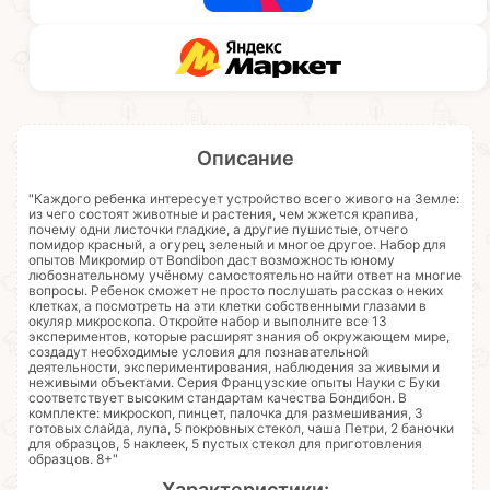
Описание
"Каждого ребенка интересует устройство всего живого на Земле:
из чего состоят животные и растения, чем жжется крапива,
почему одни листочки гладкие, а другие пушистые, отчего
помидор красный, а огурец зеленый и многое другое. Набор для
опытов Микромир от Bondibon даст возможность юному
любознательному учёному самостоятельно найти ответ на многие
вопросы. Ребенок сможет не просто послушать рассказ о неких
клетках, а посмотреть на эти клетки собственными глазами в
окуляр микроскопа. Откройте набор и выполните все 13
экспериментов, которые расширят знания об окружающем мире,
создадут необходимые условия для познавательной
деятельности, экспериментирования, наблюдения за живыми и
неживыми объектами. Серия Французские опыты Науки с Буки
соответствует высоким стандартам качества Бондибон. В
комплекте: микроскоп, пинцет, палочка для размешивания, 3
готовых слайда, лупа, 5 покровных стекол, чаша Петри, 2 баночки
для образцов, 5 наклеек, 5 пустых стекол для приготовления
образцов. 8+"
Характеристики: