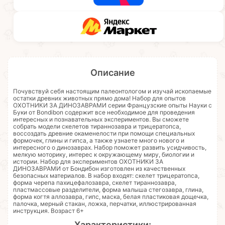
Описание
Почувствуй себя настоящим палеонтологом и изучай ископаемые
остатки древних животных прямо дома! Набор для опытов
ОХОТНИКИ ЗА ДИНОЗАВРАМИ серии Французские опыты Науки с
Буки от Bondibon содержит все необходимое для проведения
интересных и познавательных экспериментов. Вы сможете
собрать модели скелетов тираннозавра и трицератопса,
воссоздать древние окаменелости при помощи специальных
формочек, глины и гипса, а также узнаете много нового и
интересного о динозаврах. Набор поможет развить усидчивость,
мелкую моторику, интерес к окружающему миру, биологии и
истории. Набор для экспериментов ОХОТНИКИ ЗА
ДИНОЗАВРАМИ от Бондибон изготовлен из качественных
безопасных материалов. В набор входят: скелет трицератопса,
форма черепа пахицефалозавра, скелет тираннозавра,
пластмассовые разделители, форма малыша стегозавра, глина,
форма когтя аллозавра, гипс, маска, белая пластиковая дощечка,
палочка, мерный стакан, ложка, перчатки, иллюстрированная
инструкция. Возраст 6+
Характеристики: