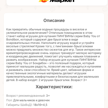
Описание
Как превратить обычные водные процедуры в веселое и
увлекательное развлечение? Отличным помощником в этом
станет набор игрушек для купания ПИНГВИНЫ серии Baby You от
Bondibon, который содержит две брызгалки в виде
очаровательных птичек. Наполните игрушку водой и устройте
веселые стрелялки! Кроме того, с пингвинами-брызгалками
можно придумать множество сюжетов для игр. Такое интересное
времяпрепровождение очень хорошо тренирует мелкую моторику
и координацию движений, помогает улучшить навыки плавания и
развить воображение. Набор игрушек для купания ПИНГВИНЫ
серии Baby You от Бондибон – это полезный подарок, который
принесет малышам радость, позволит им наслаждаться купанием
и развивать свои способности. Яркий цвет, забавная форма и
качественные экологичные материалы делают игрушки
привлекательными, комфортными и безопасными для маленьких
детей. В набор входят: 2 игрушки-брызгалки. Возраст 3+
Характеристики:
Возраст рекомендованный:
3+
Пол:
Для мальчиков и девочек
Габариты (ШхВхД):
18x16x4,5