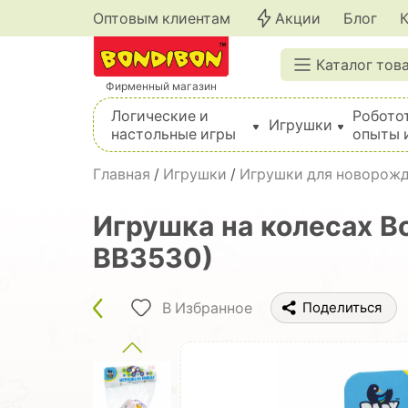
Оптовым клиентам
Акции
Блог
Каталог тов
Фирменный магазин
Логические и
Робото
Игрушки
настольные игры
опыты 
Вышивка, шитье, вязание, валяние, плетение
Главная
/
Игрушки
/
Игрушки для новорож
Игрушка на колесах Bo
ВВ3530)
В Избранное
Поделиться