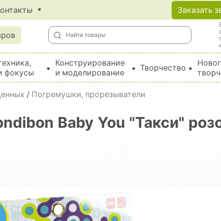
Контакты
Заказать з
аров
техника,
Конструирование
Новог
Творчество
и фокусы
и моделирование
творч
Создание поделок из бумаги, EVA, фетра и картона
денных
/
Погремушки, прорезыватели
ndibon Baby You "Такси" розо