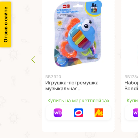
Отзыв о сайте
ВВ3920
ВВ178
Игрушка-погремушка
Набо
музыкальная
Bond
Bondibon "РЫБКА-
"Авто
ПИАНИНО"
шт.
Купить на маркетплейсах
Купи