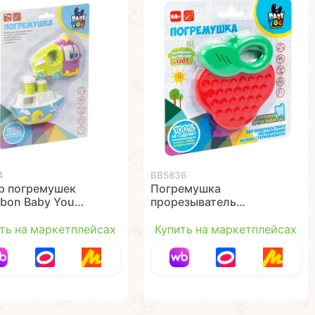
4
ВВ5836
р погремушек
Погремушка
ibon Baby You
прорезыватель
бус, пароход" 2
"ЯГОДКА", Baby you
Bondibon
ть на маркетплейсах
Купить на маркетплейсах