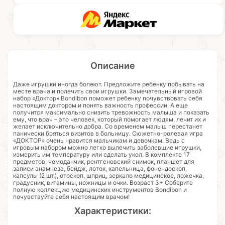
Описание
Даже игрушки иногда болеют. Предложите ребенку побывать на
месте врача и полечить свои игрушки. Замечательный игровой
набор «Доктор» Bondibon поможет ребенку почувствовать себя
настоящим доктором и понять важность профессии. А еще
получится максимально снизить тревожность малыша и показать
ему, что врач – это человек, который помогает людям, лечит их и
желает исключительно добра. Со временем малыш перестанет
панически бояться визитов в больницу. Сюжетно-ролевая игра
«ДОКТОР» очень нравится мальчикам и девочкам. Ведь с
игровым набором можно легко вылечить заболевшие игрушки,
измерить им температуру или сделать укол. В комплекте 17
предметов: чемоданчик, рентгеновский снимок, планшет для
записи анамнеза, бейдж, лоток, капельница, фонендоскоп,
капсулы (2 шт.), отоскоп, шприц, зеркало медицинское, ложечка,
градусник, витамины, ножницы и очки. Возраст 3+ Соберите
полную коллекцию медицинских инструментов Bondibon и
почувствуйте себя настоящим врачом!
Характеристики: