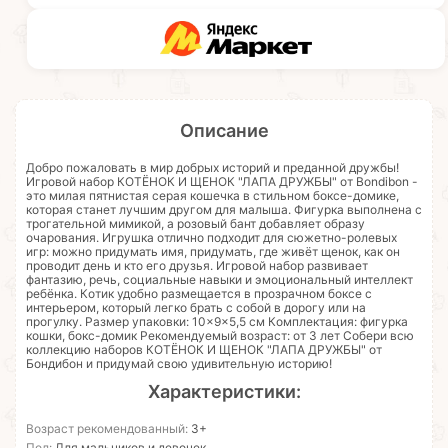
Описание
Добро пожаловать в мир добрых историй и преданной дружбы!
Игровой набор КОТЁНОК И ЩЕНОК "ЛАПА ДРУЖБЫ" от Bondibon -
это милая пятнистая серая кошечка в стильном боксе-домике,
которая станет лучшим другом для малыша. Фигурка выполнена с
трогательной мимикой, а розовый бант добавляет образу
очарования. Игрушка отлично подходит для сюжетно-ролевых
игр: можно придумать имя, придумать, где живёт щенок, как он
проводит день и кто его друзья. Игровой набор развивает
фантазию, речь, социальные навыки и эмоциональный интеллект
ребёнка. Котик удобно размещается в прозрачном боксе с
интерьером, который легко брать с собой в дорогу или на
прогулку. Размер упаковки: 10×9×5,5 см Комплектация: фигурка
кошки, бокс-домик Рекомендуемый возраст: от 3 лет Собери всю
коллекцию наборов КОТЁНОК И ЩЕНОК "ЛАПА ДРУЖБЫ" от
Бондибон и придумай свою удивительную историю!
Характеристики:
Возраст рекомендованный:
3+