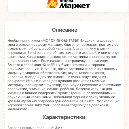
Описание
Необычная книжка «МОРСКИЕ ОБИТАТЕЛИ» удивит и доставит
много радости вашему малышу. Книга не промокает, поэтому ее
смело можно брать с собой купаться. А странички у книжки-
игрушки от Bondibon волшебные: намочите их водой, и они станут
цветными. Когда книжка высохнет, то картинки снова окажутся
нераскрашенными. Если нажать на страничку, она запищит.
Вместе с такой книгой ребёнку будет весело и интересно
принимать ванную. Крупные, яркие картинки расскажут вашему
малышу о морских обитателях. Кит, акула, морской конек,
черепаха, звезда и другие животные очень ждут, когда их
раскрасят. Игры с книгой для купания развивают мелкую
моторику, расширяют кругозор, тренируют слуховое и зрительное
восприятие, внимание, память ребёнка. Детская игрушка для
купания в ванной содержит 8 ярких страниц с развивающими и
обучающими картинками. Небольшой формат с закругленными
краями идеально подобран для малышей. от 3 мес. Развивающие
игрушки серии Baby You – полезный подарок для девочек и
мальчиков!
Характеристики:
Возраст рекомендованный:
3М+