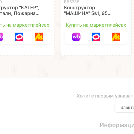
9
ВВ5735
руктор "КАТЕР",
Конструктор
етали, Пожарная
"МАШИНА" 5в1, 95
ба, Bondibon
деталей, человечек с
огнетушителем,
ть на маркетплейсах
Купить на маркетплейсах
Пожарная Служба,
Bondibon
Хотите первым узнават
Информац