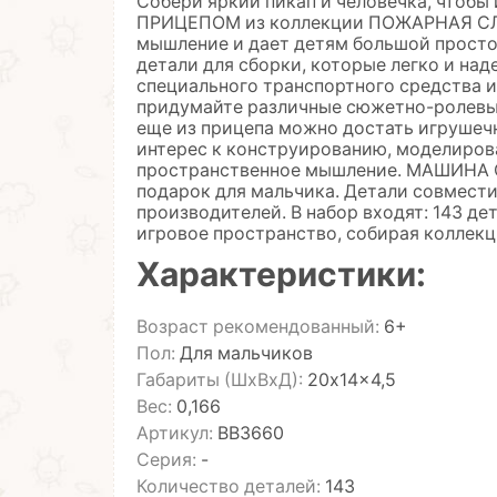
Собери яркий пикап и человечка, чтоб
ПРИЦЕПОМ из коллекции ПОЖАРНАЯ СЛУ
мышление и дает детям большой простор
детали для сборки, которые легко и на
специального транспортного средства и
придумайте различные сюжетно-ролевые
еще из прицепа можно достать игрушеч
интерес к конструированию, моделирова
пространственное мышление. МАШИНА С
подарок для мальчика. Детали совмест
производителей. В набор входят: 143 де
игровое пространство, собирая колле
Характеристики:
Возраст рекомендованный:
6+
Пол:
Для мальчиков
Габариты (ШхВхД):
20x14x4,5
Вес:
0,166
Артикул:
ВВ3660
Серия:
-
Количество деталей:
143