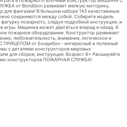
ы играть в пожарного! Блочный конструктор МАШИНА С
ЖБА от Bondibon развивает мелкую моторику,
 для фантазии! В большом наборе 143 качественные
дежно соединяются между собой. Соберите модель
 фигурку пожарного, следуя подробной инструкции, и
 игры. Машинка может двигаться вперед и назад. А
ное пожарное оборудование. Конструктор развивает
нию, любознательность, внимание, логическое и
 ПРИЦЕПОМ от Бондибон – интересный и полезный
имы с деталями конструкторов мировых
тали для сборки, инструкция. Возраст 6+ Расширяйте
кцию конструкторов ПОЖАРНАЯ СЛУЖБА!