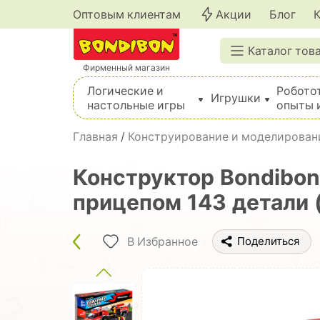
Оптовым клиентам
Акции
Блог
Каталог тов
Фирменный магазин
Логические и
Робото
Игрушки
настольные игры
опыты 
Вышивка, шитье, вязание, валяние, плетение
Главная
/
Конструирование и моделирован
Конструктор Bondibo
прицепом 143 детали 
В Избранное
Поделиться