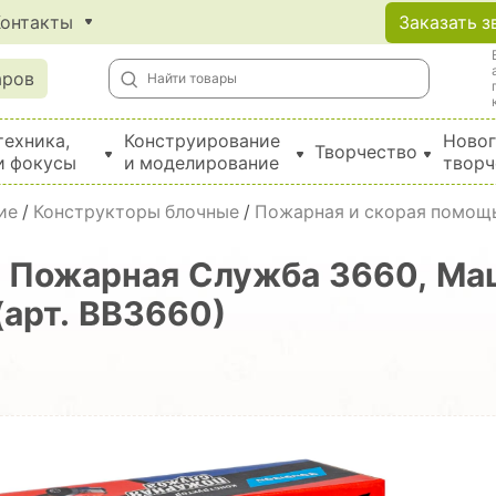
Контакты
Заказать з
аров
техника,
Конструирование
Новог
Творчество
и фокусы
и моделирование
творч
Создание поделок из бумаги, EVA, фетра и картона
ие
/
Конструкторы блочные
/
Пожарная и скорая помощ
n Пожарная Служба 3660, Ма
(арт. ВВ3660)