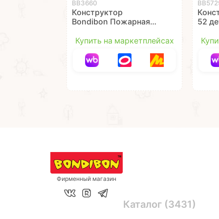
ВВ3660
ВВ572
Конструктор
Конст
Bondibon Пожарная
52 д
Служба 3660, Машина
Служ
с прицепом 143
Купить на маркетплейсах
Купи
детали
Фирменный магазин
Каталог (3431)