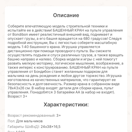
Описание
Соберите впечатляющую модель строительной техники и
испытайте ее в действии! БАШЕННЫЙ КРАН на пульте управления
от Bondibon имеет реалистичный внешний вид, поднимает и
опускает грузы, а его башня вращается на 680 градусов! Следуя
подробной инструкции, Вы с легкостью соберете масштабную
модель 1:40 башенного крана. Игрушка управляется
дистанционно при помощи проводного пульта. Вы сможете
осуществлять подъем и спуск различных грузов, а также вращать
башню направо и налево. Сборка модели и игры с ней помогут
развить мелкую моторику, логическое мышление, воображение, а
также интерес к конструированию. БАШЕННЫЙ КРАН на пульте
управления от Бондибон станет желанным подарком для
мальчика на день рождения и любое другое торжество. Игрушка
изготовлена из качественных материалов, что гарантирует ее
безопасность и долговечность. Размер крана в собранном виде
78х43х26 см. В набор входят: детали для сборки крана, пульт
управления. Понадобятся 3 батарейки АА (в набор не входят).
Возраст 3+
Характеристики:
Возраст рекомендованный:
3+
Пол:
Для мальчиков
Габариты (ШхВхД):
24x38x16,5