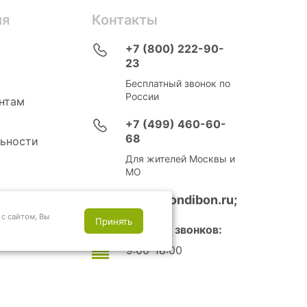
ия
Контакты
+7 (800) 222-90-
23
Бесплатный звонок по
России
нтам
+7 (499) 460-60-
68
ьности
Для жителей Москвы и
МО
info@bondibon.ru;
с сайтом, Вы
Принять
Время приема звонков:
9:00-18:00
Выходные