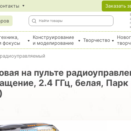
Контакты
Заказать з
аров
техника,
Конструирование
Новог
Творчество
и фокусы
и моделирование
творч
Создание поделок из бумаги, EVA, фетра и картона
 радиоуправляемый
вая на пульте радиоуправле
щение, 2.4 ГГц, белая, Парк 
)