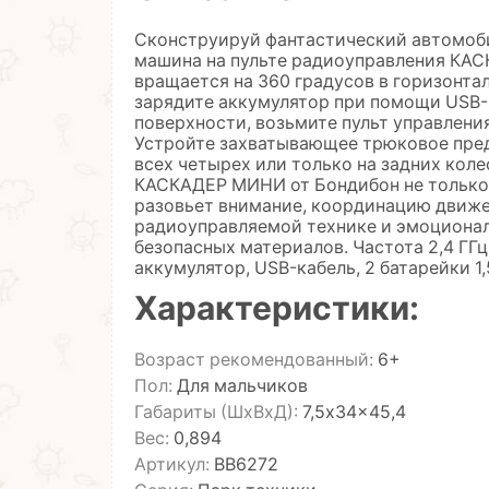
Сконструируй фантастический автомоби
машина на пульте радиоуправления КАС
вращается на 360 градусов в горизонта
зарядите аккумулятор при помощи USB-
поверхности, возьмите пульт управлен
Устройте захватывающее трюковое пред
всех четырех или только на задних коле
КАСКАДЕР МИНИ от Бондибон не только 
разовьет внимание, координацию движен
радиоуправляемой технике и эмоционал
безопасных материалов. Частота 2,4 ГГц
аккумулятор, USB-кабель, 2 батарейки 1,
Характеристики:
Возраст рекомендованный:
6+
Пол:
Для мальчиков
Габариты (ШхВхД):
7,5x34x45,4
Вес:
0,894
Артикул:
ВВ6272