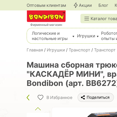
Оптовым клиентам
Акции
Блог
Каталог тов
Фирменный магазин
Логические и
Робото
Игрушки
настольные игры
опыты 
Вышивка, шитье, вязание, валяние, плетение
Главная
/
Игрушки
/
Транспорт
/
Транспорт
Машина сборная трюко
"КАСКАДЁР МИНИ", вра
Bondibon (арт. ВВ6272
В Избранное
Поделиться