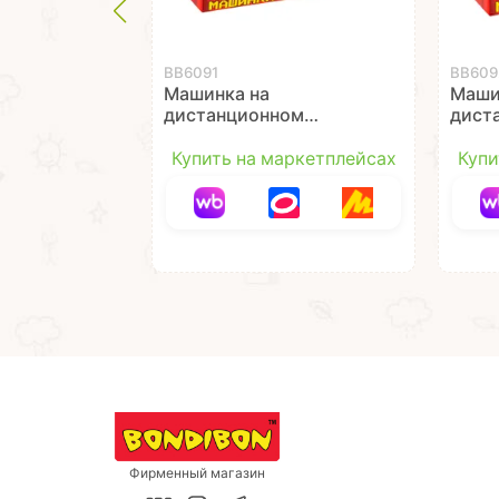
ВВ6091
ВВ609
Машинка на
Маши
дистанционном
дист
управлении "ГОНКА",
упра
зелёная, р/у-пульт в
"ПОЛИ
Купить на маркетплейсах
Купи
виде браслета,
у пул
металлический
брас
корпус, Bondibon
мета
корпу
Фирменный магазин