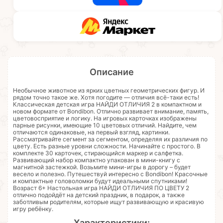
Описание
Необычное животное из ярких цветных геометрических фигур. И
рядом точно такое же. Хотя погодите — отличия всё-таки есть!
Классическая детская игра НАЙДИ ОТЛИЧИЯ 2 в компактном и
новом формате от Bondibon. Отлично развивает внимание, память,
цветовосприятие и логику. На игровых карточках изображены
парные рисунки, имеющие 10 цветовых отличий. Найдите, чем
отличаются одинаковые, на первый взгляд, картинки.
Рассматривайте сегмент за сегментом, определяя их различия по
цвету. Есть разные уровни сложности. Начинайте с простого. В
комплекте 30 карточек, стирающийся маркер и салфетка.
Развивающий набор компактно упакован в мини-книгу с
магнитной застежкой. Возьмите мини-игры в дорогу – будет
весело и полезно. Путешествуй интересно с Bondibon! Красочные
и компактные головоломки будут идеальными спутниками!
Возраст 6+ Настольная игра НАЙДИ ОТЛИЧИЯ ПО ЦВЕТУ 2
отлично подойдёт на детский праздник, в подарок, а также
заботливым родителям, которые ищут развивающую и красивую
игру ребёнку.
Характеристики: