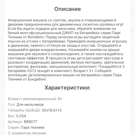
Описание
Инерционная машина со светом, звуком и открывающимися
дверями предназначена для динамичных сюжетно-ролевых игр!
Если Вы ищете подарок для мальчика, обратите внимание на
белый многофункциональный ДЖИП на батарейках серии Парк
Техники от Bondibon. Перед началом игры вытащите защитный
язычок из отсека с батарейками. Приведите инерционную игрушку
в движение, немного оттянув ее назад и опустив. Открывайте и
закрывайте двери внедорожника. Нажимайте кнопки на крыше
машинки для звукового сопровождения, а также наслаждайтесь
световым эффектом. В процессе игры дети расширят кругозор и
разовьют координацию движений, мелкую моторику, зрительное
восприятие, фантазию, эмоциональный интеллект. Понадобятся 3
батарейки AG13 (входят в комплект). Возраст 3+ Соберите
коллекцию детализированных машин на батарейках серии Парк
Техники от Бондибон!
Характеристики:
Возраст рекомендованный:
3+
Пол:
Для мальчиков
Габариты (ШхВхД):
30x16,5x13
Вес:
0,554
Артикул:
ВВ6077
Серия:
Парк техники
С элементом питания