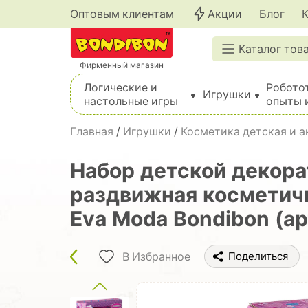
Оптовым клиентам
Акции
Блог
Каталог тов
Фирменный магазин
Логические и
Робото
Игрушки
настольные игры
опыты 
Вышивка, шитье, вязание, валяние, плетение
Главная
/
Игрушки
/
Косметика детская и 
Набор детской декора
раздвижная косметичка
Eva Moda Bondibon (ар
В Избранное
Поделиться