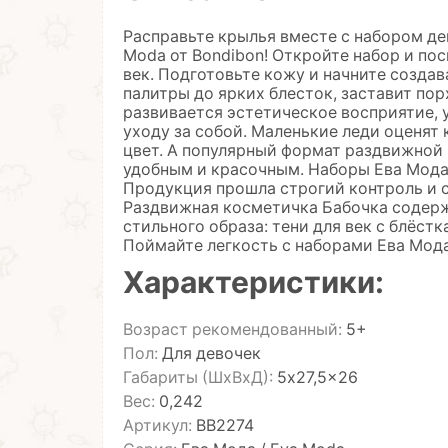
Расправьте крылья вместе с набором де
Moda от Bondibon! Откройте набор и по
век. Подготовьте кожу и начните создав
палитры до ярких блесток, заставит по
развивается эстетическое восприятие, 
уходу за собой. Маленькие леди оценят
цвет. А популярный формат раздвижной
удобным и красочным. Наборы Ева Мода
Продукция прошла строгий контроль и 
Раздвижная косметичка Бабочка содерж
стильного образа: тени для век с блёстк
Поймайте легкость с наборами Ева Мода
Характеристики:
Возраст рекомендованный:
5+
Пол:
Для девочек
Габариты (ШхВхД):
5x27,5x26
Вес:
0,242
Артикул:
ВВ2274