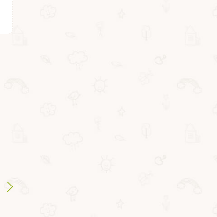
ВВ3787
ВВ4764