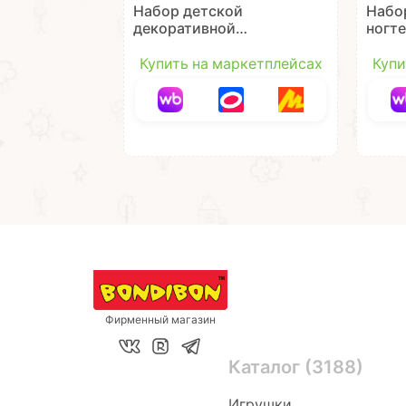
Набор детской
Набо
декоративной
ногт
косметики
ЛАПК
"ЧЕМОДАНЧИК"
штамп
Купить на маркетплейсах
Купи
компактная розовая
аксе
косметичка Ева Мода
/ Eva
/ Eva Moda Bondibon
Фирменный магазин
Каталог (3188)
Игрушки