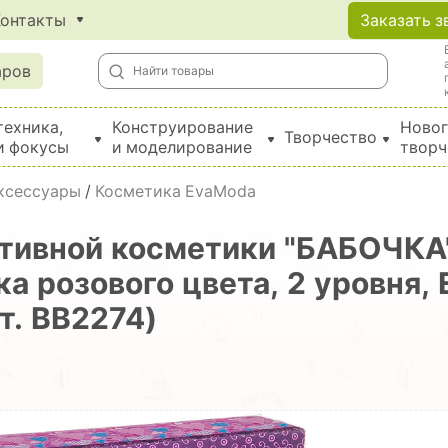
Контакты
Заказать з
аров
техника,
Конструирование
Новог
Творчество
и фокусы
и моделирование
творч
Создание поделок из бумаги, EVA, фетра и картона
аксессуары
/
Косметика EvaModa
тивной косметики "БАБОЧКА"
 розового цвета, 2 уровня, 
т. ВВ2274)