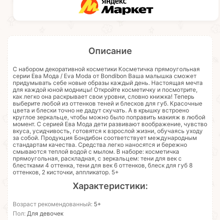
Описание
С набором декоративной косметики Косметичка прямоугольная
серии Ева Мода / Eva Moda от Bondibon Ваша малышка сможет
придумывать себе новые образы каждый день. Настоящая мечта
для каждой юной модницы! Откройте косметичку и посмотрите,
как легко она раскрывает свои уровни, словно книжка! Теперь
выберите любой из оттенков теней и блесков для губ. Красочные
цвета и блески точно не дадут скучать. А в крышку встроено
круглое зеркальце, чтобы можно было поправить макияж в любой
момент. С серией Ева Мода дети развивают воображение, чувство
вкуса, усидчивость, готовятся к взрослой жизни, обучаясь уходу
за собой. Продукция Бондибон соответствует международным
стандартам качества. Средства легко наносятся и бережно
смываются теплой водой с мылом. В наборе: косметичка
прямоугольная, раскладная, с зеркальцем: тени для век с
блестками 4 оттенка, тени для век 6 оттенков, блеск для губ 8
оттенков, 2 кисточки, аппликатор. 5+
Характеристики:
Возраст рекомендованный:
5+
Пол:
Для девочек