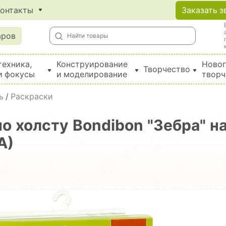
Контакты
Заказать з
аров
техника,
Конструирование
Новог
Творчество
и фокусы
и моделирование
творч
Создание поделок из бумаги, EVA, фетра и картона
ь
/
Раскраски
по холсту Bondibon "Зебра" н
А)