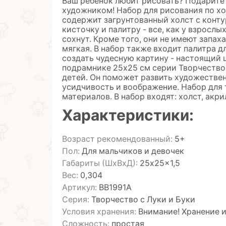
Ваш ребенок любит рисовать? Подарите
художником! Набор для рисования по хо
содержит загрунтованный холст с конту
кисточку и палитру - все, как у взрослы
сохнут. Кроме того, они не имеют запаха
мягкая. В набор также входит палитра 
создать чудесную картину - настоящий 
подрамнике 25х25 см серии Творчество
детей. Он поможет развить художествен
усидчивость и воображение. Набор для 
материалов. В набор входят: холст, акри
Характеристики:
Возраст рекомендованный:
5+
Пол:
Для мальчиков и девочек
Габариты (ШхВхД):
25x25x1,5
Вес:
0,304
Артикул:
ВВ1991А
Серия:
Творчество с Луки и Буки
Условия хранения:
Внимание! Хранение 
Сложность:
простая