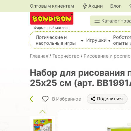
Оптовым клиентам
Акции
Блог
Каталог тов
Фирменный магазин
Логические и
Робото
Игрушки
настольные игры
опыты 
Вышивка, шитье, вязание, валяние, плетение
Главная
/
Творчество
/
Рисование и роспис
Набор для рисования 
25х25 см (арт. ВВ1991
В Избранное
Поделиться