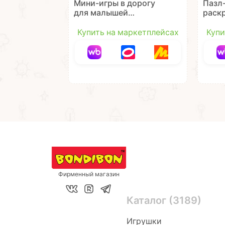
Мини-игры в дорогу
Пазл
для малышей
раск
"ВОДНЫЕ
ЕСТ?"
РАСКРАСКИ" 2,
мног
Купить на маркетплейсах
Купи
многоразовые с
карт
кистью Bondibon
Bond
Фирменный магазин
Каталог (3189)
Игрушки