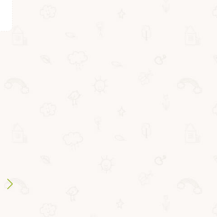
ВВ4653
ВВ5348