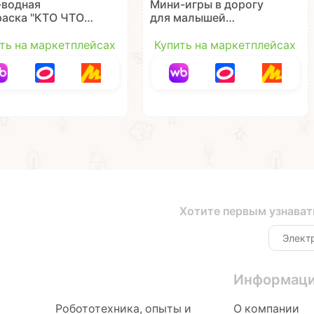
-водная
Мини-игры в дорогу
раска "КТО ЧТО
для малышей
 16
"ВОДНЫЕ РАСКРАСКИ
оразовых
" 1, многоразовые с
ть на маркетплейсах
Купить на маркетплейсах
очек Baby You
кистью Bondibon
ibon
Хотите первым узнават
Информац
Робототехника, опыты и
О компании