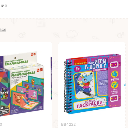
ние
все
0
ВВ4222