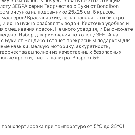
 ему возможность почувствовать себя настоящим
лсту ЗЕБРА серии Творчество с Буки от Bondibon
ром рисунка на подрамнике 25х25 см, 6 красок,
х мастеров! Краски яркие, легко наносятся и быстро
, и их не нужно разбавлять водой. Кисточка удобная и
для смешивания красок. Немного усердия, и Вы сможете
шедевр! Набор для рисования по холсту ЗЕБРА на
 с Буки от Бондибон станет прекрасным подарком для
ные навыки, мелкую моторику, аккуратность,
творчества выполнен из качественных безопасных
ловые краски, кисть, палитра. Возраст 5+
и транспортировка при температуре от 5℃ до 25℃!