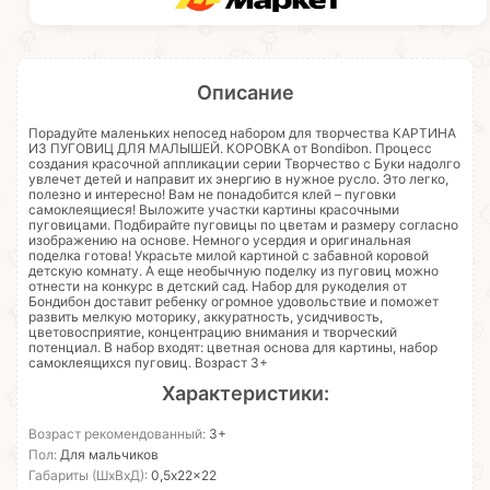
Описание
Порадуйте маленьких непосед набором для творчества КАРТИНА
ИЗ ПУГОВИЦ ДЛЯ МАЛЫШЕЙ. КОРОВКА от Bondibon. Процесс
создания красочной аппликации серии Творчество с Буки надолго
увлечет детей и направит их энергию в нужное русло. Это легко,
полезно и интересно! Вам не понадобится клей – пуговки
самоклеящиеся! Выложите участки картины красочными
пуговицами. Подбирайте пуговицы по цветам и размеру согласно
изображению на основе. Немного усердия и оригинальная
поделка готова! Украсьте милой картиной с забавной коровой
детскую комнату. А еще необычную поделку из пуговиц можно
отнести на конкурс в детский сад. Набор для рукоделия от
Бондибон доставит ребенку огромное удовольствие и поможет
развить мелкую моторику, аккуратность, усидчивость,
цветовосприятие, концентрацию внимания и творческий
потенциал. В набор входят: цветная основа для картины, набор
самоклеящихся пуговиц. Возраст 3+
Характеристики:
Возраст рекомендованный:
3+
Пол:
Для мальчиков
Габариты (ШхВхД):
0,5x22x22