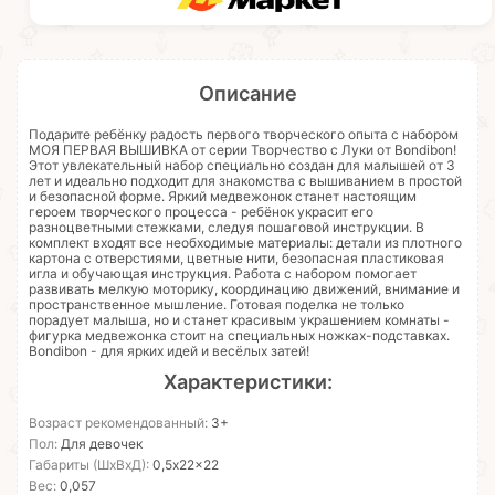
Описание
Подарите ребёнку радость первого творческого опыта с набором
МОЯ ПЕРВАЯ ВЫШИВКА от серии Творчество с Луки от Bondibon!
Этот увлекательный набор специально создан для малышей от 3
лет и идеально подходит для знакомства с вышиванием в простой
и безопасной форме. Яркий медвежонок станет настоящим
героем творческого процесса - ребёнок украсит его
разноцветными стежками, следуя пошаговой инструкции. В
комплект входят все необходимые материалы: детали из плотного
картона с отверстиями, цветные нити, безопасная пластиковая
игла и обучающая инструкция. Работа с набором помогает
развивать мелкую моторику, координацию движений, внимание и
пространственное мышление. Готовая поделка не только
порадует малыша, но и станет красивым украшением комнаты -
фигурка медвежонка стоит на специальных ножках-подставках.
Bondibon - для ярких идей и весёлых затей!
Характеристики:
Возраст рекомендованный:
3+
Пол:
Для девочек
Габариты (ШхВхД):
0,5x22x22
Вес:
0,057