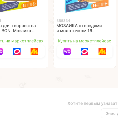
1
ВВ5334
р для творчества
МОЗАИКА с гвоздями
IBON. Мозаика с
и молоточком,16
дями и
схем, детали из фетра
точком 1
Творчество с Буки
ть на маркетплейсах
Купить на маркетплейсах
Bondibon
Хотите первым узнават