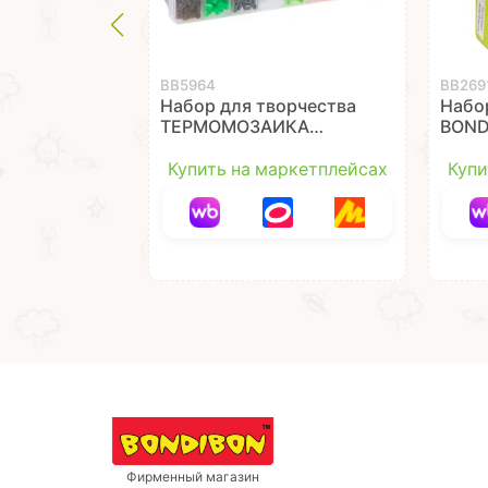
ВВ5964
ВВ269
Набор для творчества
Набо
ТЕРМОМОЗАИКА
BOND
"БУСИНЫ" 3500
гвоз
бусин, 24 цвета
моло
Купить на маркетплейсах
Купи
Bondibon
Фирменный магазин