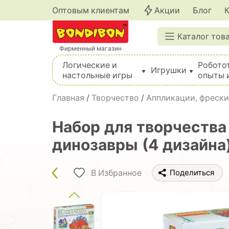
Оптовым клиентам
Акции
Блог
Каталог тов
Фирменный магазин
Логические и
Робото
Игрушки
настольные игры
опыты 
Вышивка, шитье, вязание, валяние, плетение
Главная
/
Творчество
/
Аппликации, фрески
Набор для творчества
динозавры (4 дизайна)
В Избранное
Поделиться