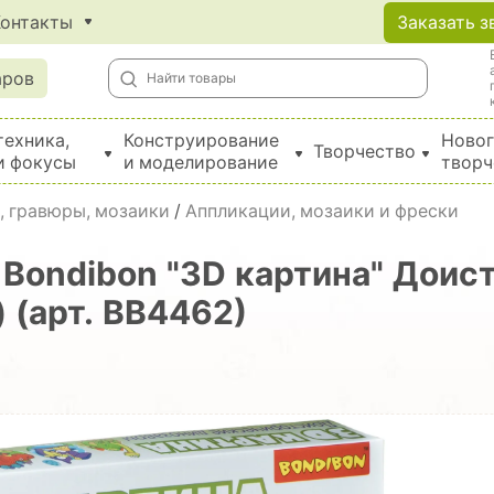
Контакты
Заказать з
аров
техника,
Конструирование
Новог
Творчество
и фокусы
и моделирование
творч
Создание поделок из бумаги, EVA, фетра и картона
, гравюры, мозаики
/
Аппликации, мозаики и фрески
 Bondibon "3D картина" Доис
 (арт. ВВ4462)