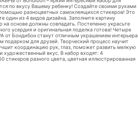
РЫ от Bondibon – яркий интересный набор для
тся по вкусу Вашему ребенку! Создайте своими руками
 помощью разноцветных самоклеящихся стикеров! Это
те один из 4 видов дизайна. Заполните картину
р на основе должны совпадать. Постепенно украсьте
ого усердия и оригинальная поделка готова! Четыре
от Бондибон станут отличным украшением интерьера
м подарком для друзей. Творческий процесс научит
лучшит координацию рук, глаз, поможет развить мелкую
 художественный вкус. В набор входят: 4
50 стикеров разного цвета, цветная иллюстрированная