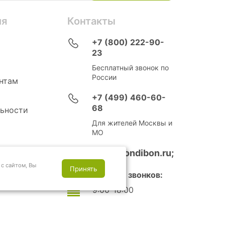
ия
Контакты
+7 (800) 222-90-
23
Бесплатный звонок по
России
нтам
+7 (499) 460-60-
68
ьности
Для жителей Москвы и
МО
info@bondibon.ru;
с сайтом, Вы
Принять
Время приема звонков:
9:00-18:00
Выходные