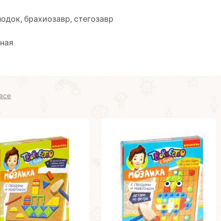
одок, брахиозавр, стегозавр
рная
все