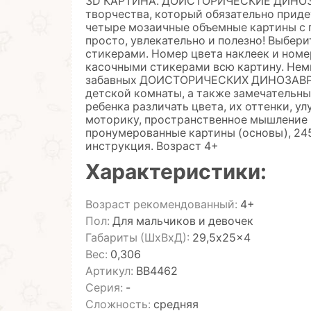
3D КАРТИНА. ДОИСТОРИЧЕСКИЕ ДИНОЗАВ
творчества, который обязательно приде
четыре мозаичные объемные картины с
просто, увлекательно и полезно! Выбери
стикерами. Номер цвета наклеек и номе
касочными стикерами всю картину. Немн
забавных ДОИСТОРИЧЕСКИХ ДИНОЗАВРА 
детской комнаты, а также замечательны
ребенка различать цвета, их оттенки, у
моторику, пространственное мышление и
пронумерованные картины (основы), 24
инструкция. Возраст 4+
Характеристики:
Возраст рекомендованный:
4+
Пол:
Для мальчиков и девочек
Габариты (ШхВхД):
29,5x25x4
Вес:
0,306
Артикул:
ВВ4462
Серия:
-
Сложность:
средняя