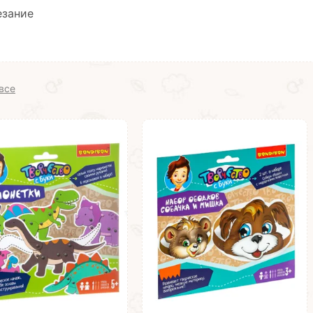
езание
все