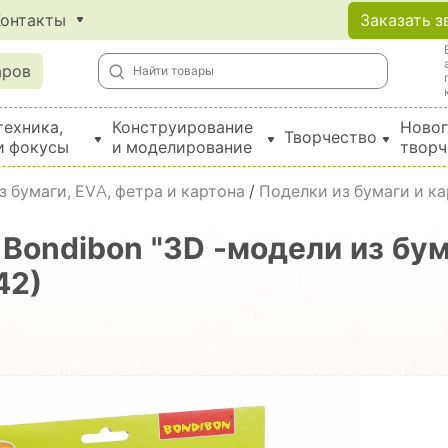
Контакты
Заказать з
аров
техника,
Конструирование
Новог
Творчество
и фокусы
и моделирование
творч
Создание поделок из бумаги, EVA, фетра и картона
 бумаги, EVA, фетра и картона
/
Поделки из бумаги и к
Bondibon "3D -модели из бум
42)