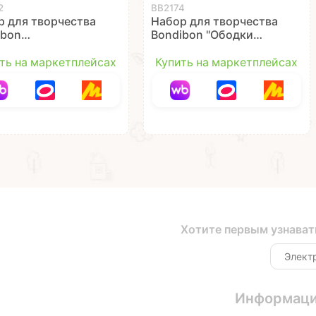
2
ВВ2174
р для творчества
Набор для творчества
ibon
Bondibon "Ободки
ионетки:
Собачка и Мишка"
завры"
ть на маркетплейсах
Купить на маркетплейсах
Хотите первым узнават
Информац