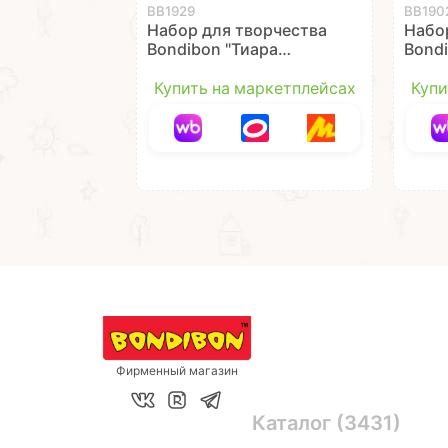
ВВ1929
ВВ190
Набор для творчества
Набо
Bondibon "Тиара
Bond
принцессы с
"Мар
пайетками и
Дино
Купить на маркетплейсах
Купи
стразами"
Фирменный магазин
Каталог (3431)