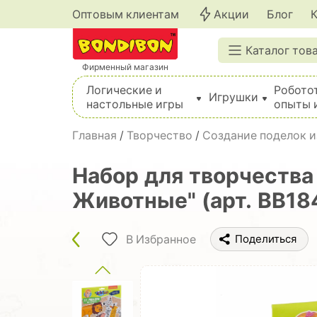
Оптовым клиентам
Акции
Блог
Каталог тов
Фирменный магазин
Логические и
Робото
Игрушки
настольные игры
опыты 
Вышивка, шитье, вязание, валяние, плетение
Главная
/
Творчество
/
Создание поделок из
Набор для творчества 
Животные" (арт. ВВ18
В Избранное
Поделиться