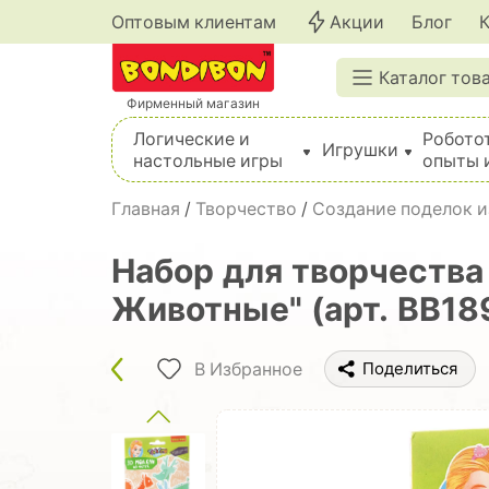
Оптовым клиентам
Акции
Блог
Каталог тов
Фирменный магазин
Логические и
Робото
Игрушки
настольные игры
опыты 
Вышивка, шитье, вязание, валяние, плетение
Главная
/
Творчество
/
Создание поделок из
Набор для творчества
Животные" (арт. ВВ18
В Избранное
Поделиться