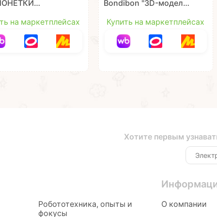
ИОНЕТКИ
Bondibon "3D-модели
ЁЛЫЕ ЛЯГУШКИ"
из фетра: Животные"
A и пуговиц
ть на маркетплейсах
Купить на маркетплейсах
чество с Буки
ibon
Хотите первым узнават
Информац
Робототехника, опыты и
О компании
фокусы