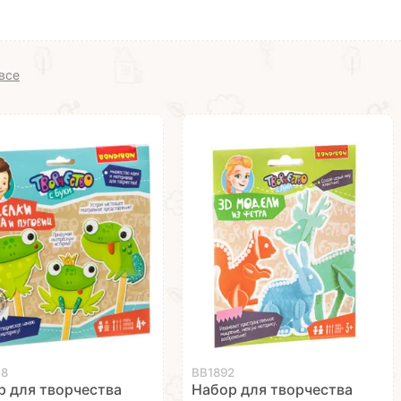
все
48
ВВ1892
р для творчества
Набор для творчества