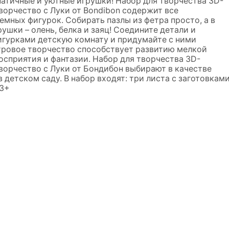
атичные и уютные игрушки! Набор для творчества 3D-
рчество с Луки от Bondibon содержит все
емных фигурок. Собирать пазлы из фетра просто, а в
ушки – олень, белка и заяц! Соедините детали и
игурками детскую комнату и придумайте с ними
ровое творчество способствует развитию мелкой
осприятия и фантазии. Набор для творчества 3D-
рчество с Луки от Бондибон выбирают в качестве
 детском саду. В набор входят: три листа с заготовкам
 3+