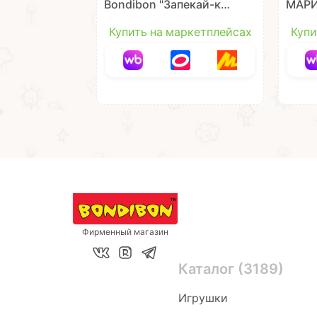
Bondibon "Запекай-ка"
МАР
один лист
"ВЕС
из EV
Купить на маркетплейсах
Купи
Твор
Bond
Фирменный магазин
Каталог (3189)
Игрушки