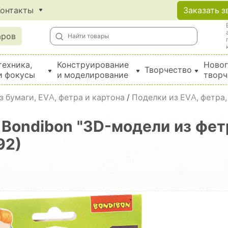
Контакты
Заказать з
аров
техника,
Конструирование
Новог
Творчество
и фокусы
и моделирование
творч
Создание поделок из бумаги, EVA, фетра и картона
 бумаги, EVA, фетра и картона
/
Поделки из EVA, фетра,
 Bondibon "3D-модели из фет
92)