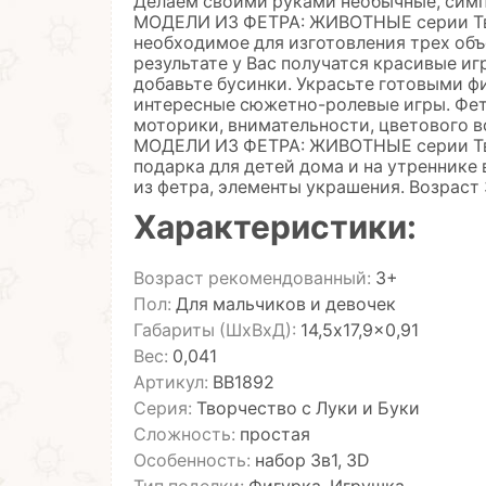
Делаем своими руками необычные, симп
МОДЕЛИ ИЗ ФЕТРА: ЖИВОТНЫЕ серии Тво
необходимое для изготовления трех объ
результате у Вас получатся красивые игр
добавьте бусинки. Украсьте готовыми ф
интересные сюжетно-ролевые игры. Фет
моторики, внимательности, цветового в
МОДЕЛИ ИЗ ФЕТРА: ЖИВОТНЫЕ серии Тво
подарка для детей дома и на утреннике в
из фетра, элементы украшения. Возраст
Характеристики:
Возраст рекомендованный:
3+
Пол:
Для мальчиков и девочек
Габариты (ШхВхД):
14,5x17,9x0,91
Вес:
0,041
Артикул:
ВВ1892
Серия:
Творчество с Луки и Буки
Сложность:
простая
Особенность:
набор 3в1, 3D