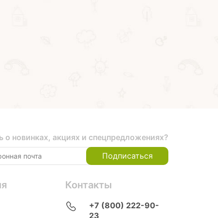
"Поделки из
Bondibon
помпонов, фетра,
"Скворечник"
пушистой проволоки"
Творчество с Луки
Купить на маркетплейсах
Купить на маркетпл
ь о новинках, акциях и спецпредложениях?
Подписаться
ия
Контакты
+7 (800) 222-90-
23