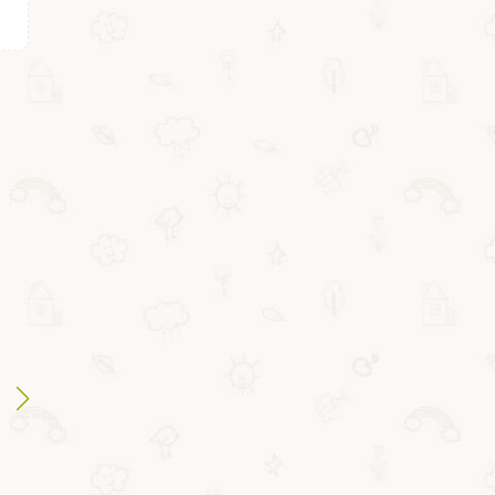
ВВ3963
ВВ2618
Набор Bondibon
Набор для творчест