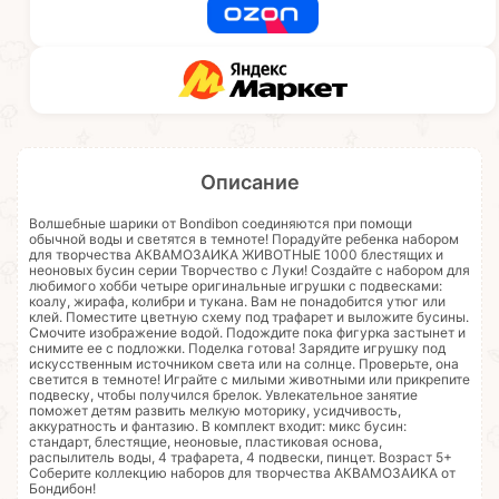
Описание
Волшебные шарики от Bondibon соединяются при помощи
обычной воды и светятся в темноте! Порадуйте ребенка набором
для творчества АКВАМОЗАИКА ЖИВОТНЫЕ 1000 блестящих и
неоновых бусин серии Творчество с Луки! Создайте с набором для
любимого хобби четыре оригинальные игрушки с подвесками:
коалу, жирафа, колибри и тукана. Вам не понадобится утюг или
клей. Поместите цветную схему под трафарет и выложите бусины.
Смочите изображение водой. Подождите пока фигурка застынет и
снимите ее с подложки. Поделка готова! Зарядите игрушку под
искусственным источником света или на солнце. Проверьте, она
светится в темноте! Играйте с милыми животными или прикрепите
подвеску, чтобы получился брелок. Увлекательное занятие
поможет детям развить мелкую моторику, усидчивость,
аккуратность и фантазию. В комплект входит: микс бусин:
стандарт, блестящие, неоновые, пластиковая основа,
распылитель воды, 4 трафарета, 4 подвески, пинцет. Возраст 5+
Соберите коллекцию наборов для творчества АКВАМОЗАИКА от
Бондибон!