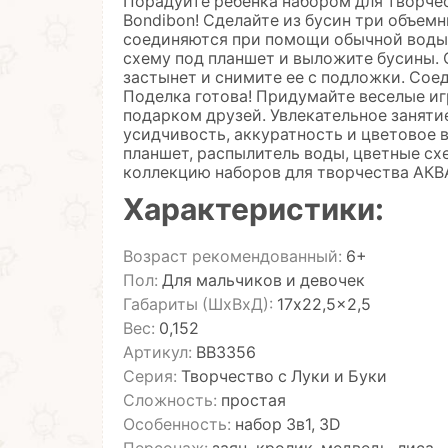
Порадуйте ребенка набором для творче
Bondibon! Сделайте из бусин три объем
соединяются при помощи обычной воды!
схему под планшет и выложите бусины.
застынет и снимите ее с подложки. Соед
Поделка готова! Придумайте веселые и
подарком друзей. Увлекательное заняти
усидчивость, аккуратность и цветовое в
планшет, распылитель воды, цветные сх
коллекцию наборов для творчества АК
Характеристики:
Возраст рекомендованный:
6+
Пол:
Для мальчиков и девочек
Габариты (ШхВхД):
17x22,5x2,5
Вес:
0,152
Артикул:
ВВ3356
Серия:
Творчество с Луки и Буки
Сложность:
простая
Особенность:
набор 3в1, 3D