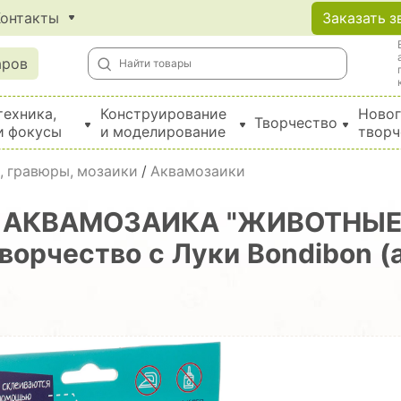
Контакты
Заказать з
аров
техника,
Конструирование
Новог
Творчество
и фокусы
и моделирование
творч
Создание поделок из бумаги, EVA, фетра и картона
, гравюры, мозаики
/
Аквамозаики
ва АКВАМОЗАИКА "ЖИВОТНЫЕ
Творчество с Луки Bondibon (