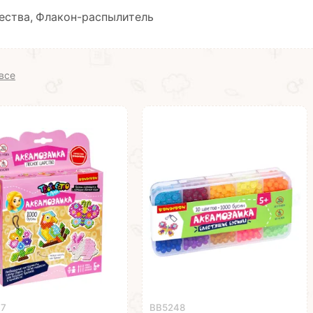
ества, Флакон-распылитель
все
07
ВВ5248