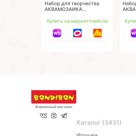
Набор для творчества
Набо
АКВАМОЗАИКА
АКВ
"БУСИНЫ НЕОН" 1000
"ЛЕС
бусин, 6 матовых, 2
1000 
Купить на маркетплейсах
Купи
прозрачных
Твор
светящихся в темноте
Bond
цвета Bondibon
Фирменный магазин
Каталог (3431)
Игрушки