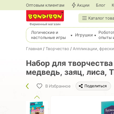
Оптовым клиентам
Акции
Блог
Каталог тов
Фирменный магазин
Логические и
Робото
Игрушки
настольные игры
опыты 
Вышивка, шитье, вязание, валяние, плетение
Главная
/
Творчество
/
Аппликации, фрески
Набор для творчест
медведь, заяц, лиса, 
В Избранное
Поделиться