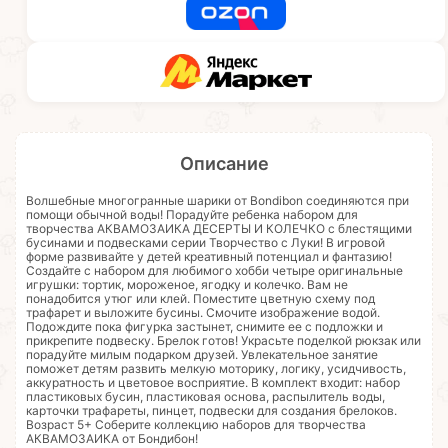
Описание
Волшебные многогранные шарики от Bondibon соединяются при
помощи обычной воды! Порадуйте ребенка набором для
творчества АКВАМОЗАИКА ДЕСЕРТЫ И КОЛЕЧКО с блестящими
бусинами и подвесками серии Творчество с Луки! В игровой
форме развивайте у детей креативный потенциал и фантазию!
Создайте с набором для любимого хобби четыре оригинальные
игрушки: тортик, мороженое, ягодку и колечко. Вам не
понадобится утюг или клей. Поместите цветную схему под
трафарет и выложите бусины. Смочите изображение водой.
Подождите пока фигурка застынет, снимите ее с подложки и
прикрепите подвеску. Брелок готов! Украсьте поделкой рюкзак или
порадуйте милым подарком друзей. Увлекательное занятие
поможет детям развить мелкую моторику, логику, усидчивость,
аккуратность и цветовое восприятие. В комплект входит: набор
пластиковых бусин, пластиковая основа, распылитель воды,
карточки трафареты, пинцет, подвески для создания брелоков.
Возраст 5+ Соберите коллекцию наборов для творчества
АКВАМОЗАИКА от Бондибон!