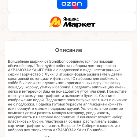
Описание
Волшебные шарики от Bondibon соединяются при помощи
обычной воды! Порадуйте ребенка набором для творчества
АКВАМОЗАИКА ИГРУШКИ с подложкой в виде шестигранника
серии Творчество с Луки! В игровой форме развивайте у детей
креативный потенциал и фантазию! С набором для любимого
хобби Вы сможете сделать пять оригинальных игрушек: зайку,
лошадку, корону, улитку и бабочку. Создавать аппликацию очень
легко и интересно! Вам не понадобится утюг или клей. Поместите
цветную схему под трафарет и выложите бусины. Смочите
изображение водой. Подождите пока фигурка застынет и снимите
ее с подложки. Поделка готова! Украсьте аппликацией комнату
или порадуйте милым подарком друзей. Увлекательное занятие
поможет детям развить мелкую моторику, усидчивость,
аккуратность и цветовое восприятие. В комплект входит: набор
пластиковых бусин, пластиковая основа, распылитель воды,
карточки трафареты, пинцет. Возраст 5+ Соберите коллекцию
наборов для творчества АКВАМОЗАИКА от Бондибон!