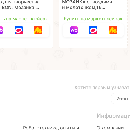
р для творчества
МОЗАИКА с гвоздями
IBON. Мозаика с
и молоточком,16
дями и
схем, детали из фетра
точком 1
Творчество с Буки
ть на маркетплейсах
Купить на маркетплейсах
Bondibon
Хотите первым узнават
Информац
Робототехника, опыты и
О компании