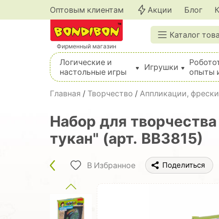
Оптовым клиентам
Акции
Блог
Каталог тов
Фирменный магазин
Логические и
Робото
Игрушки
настольные игры
опыты 
Вышивка, шитье, вязание, валяние, плетение
Главная
/
Творчество
/
Аппликации, фрески
Набор для творчества
тукан" (арт. ВВ3815)
В Избранное
Поделиться