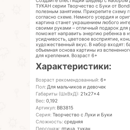
Создайте блестящий шедевр с наборо
ТУКАН серии Творчество с Буки от Bond
полезным занятием. Прикрепите схему г
согласно схеме. Немного усердия и ори
картина станет украшением любого инте
своими руками – отличный подарок для 
поможет направить энергию ребенка в н
усидчивость, цветовое восприятие, ко
художественный вкус. В набор входят: б
объемная основа картины из вспененног
для крепления. Возраст 6+
Характеристики:
Возраст рекомендованный:
6+
Пол:
Для мальчиков и девочек
Габариты (ШхВхД):
21x27x4
Вес:
0,192
Артикул:
ВВ3815
Серия:
Творчество с Луки и Буки
Сложность:
средняя
Персонаж:
птица, тукан