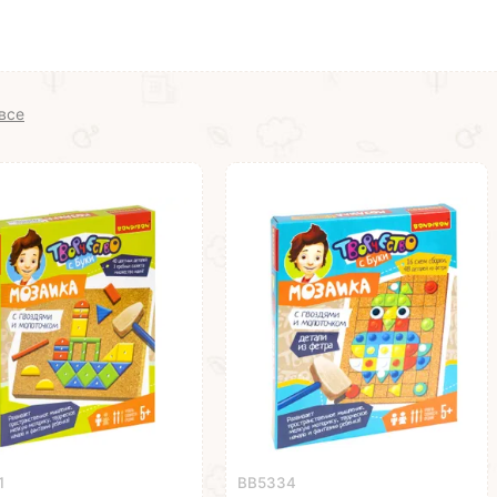
все
1
ВВ5334