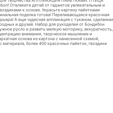
м для творчества АППЛИКАЦИЯ ПАЙЕТКАМИ. ПТИЦА
ibon! Отвлеките детей от гаджетов увлекательным и
воздиками к основе. Украсьте картину пайетками
гинальная поделка готова! Переливающаяся красочная
рьера! А еще чудесная аппликация с туканом, сделанна
родных и друзей. Набор для рукоделия от Бондибон
ужное русло и развить мелкую моторику, аккуратность,
нцентрацию внимания, творческое мышление и
архатная основа из картона с нанесенной схемой,
о материала, более 400 красочных пайеток, гвоздики