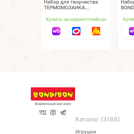
Набор для творчества
Набо
ТЕРМОМОЗАИКА
BOND
"БУСИНЫ" 3500
гвоз
бусин, 24 цвета
моло
Купить на маркетплейсах
Купи
Bondibon
Фирменный магазин
Каталог (3188)
Игрушки