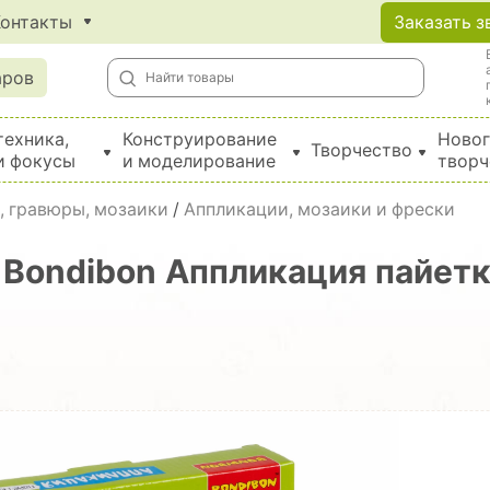
Контакты
Заказать з
аров
техника,
Конструирование
Новог
Творчество
и фокусы
и моделирование
творч
Создание поделок из бумаги, EVA, фетра и картона
, гравюры, мозаики
/
Аппликации, мозаики и фрески
 Bondibon Аппликация пайет