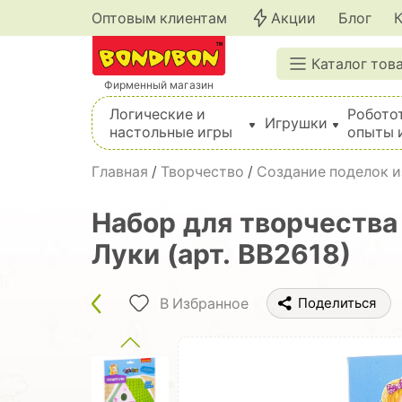
Оптовым клиентам
Акции
Блог
Каталог тов
Фирменный магазин
Логические и
Робото
Игрушки
настольные игры
опыты 
Вышивка, шитье, вязание, валяние, плетение
Главная
/
Творчество
/
Создание поделок из
Набор для творчества
Луки (арт. ВВ2618)
В Избранное
Поделиться