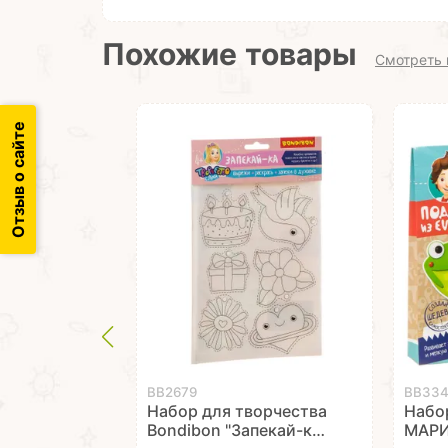
Похожие товары
Смотреть 
Отзыв о сайте
ВВ2679
ВВ33
Набор для творчества
Набо
Bondibon "Запекай-ка"
МАР