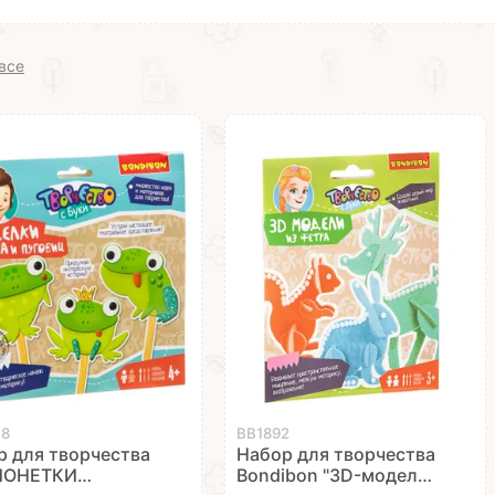
все
48
ВВ1892
р для творчества
Набор для творчества
ИОНЕТКИ
Bondibon "3D-модели