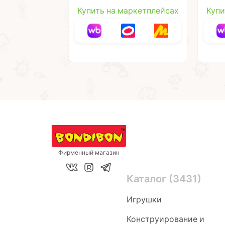
один лист
"ВЕС
из EV
Купить на маркетплейсах
Купи
Твор
Bond
Фирменный магазин
Каталог (3431)
Игрушки
Конструирование и