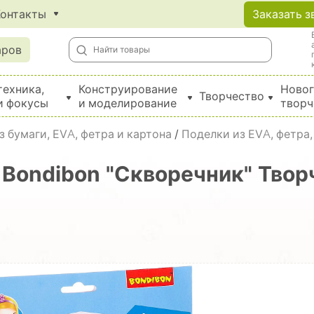
Контакты
Заказать з
аров
техника,
Конструирование
Новог
Творчество
и фокусы
и моделирование
творч
Создание поделок из бумаги, EVA, фетра и картона
 бумаги, EVA, фетра и картона
/
Поделки из EVA, фетра,
 Bondibon "Скворечник" Твор