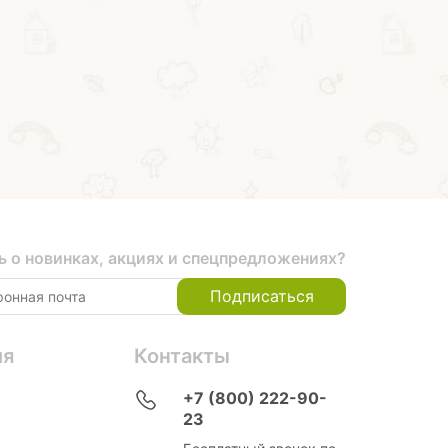
"Карандашница Рыбка
помпонов, фетра,
из ЕVA"
пушистой проволоки
Купить на маркетплейсах
Купить на маркетпл
ь о новинках, акциях и спецпредложениях?
Подписаться
ия
Контакты
+7 (800) 222-90-
23