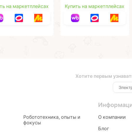
ЁЛЫЕ ЛЯГУШКИ"
из фетра: Животные"
A и пуговиц
ть на маркетплейсах
Купить на маркетплейсах
чество с Буки
ibon
Хотите первым узнават
Информац
Робототехника, опыты и
О компании
фокусы
Блог