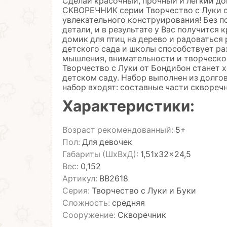
Сделай красочный, прочный и легкий до
СКВОРЕЧНИК серии Творчество с Луки о
увлекательного конструирования! Без п
детали, и в результате у Вас получится
домик для птиц на дерево и радоваться 
детского сада и школы способствует р
мышления, внимательности и творческ
Творчество с Луки от Бондибон станет 
детском саду. Набор выполнен из долгов
набор входят: составные части скворечн
Характеристики:
Возраст рекомендованный:
5+
Пол:
Для девочек
Габариты (ШхВхД):
1,51x32x24,5
Вес:
0,152
Артикул:
ВВ2618
Серия:
Творчество с Луки и Буки
Сложность:
средняя
Сооружение:
Скворечник