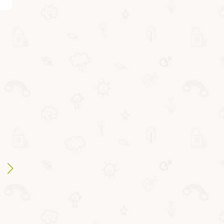
ВВ2647
ВВ3963
Набор для творчества
Набор Bondibon
Bondibon
"Поделки из