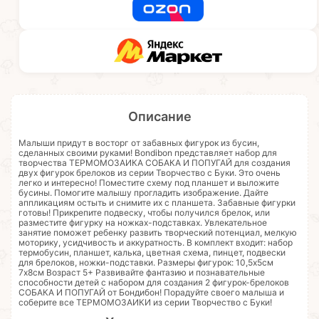
Описание
Малыши придут в восторг от забавных фигурок из бусин,
сделанных своими руками! Bondibon представляет набор для
творчества ТЕРМОМОЗАИКА СОБАКА И ПОПУГАЙ для создания
двух фигурок брелоков из серии Творчество с Буки. Это очень
легко и интересно! Поместите схему под планшет и выложите
бусины. Помогите малышу прогладить изображение. Дайте
аппликациям остыть и снимите их с планшета. Забавные фигурки
готовы! Прикрепите подвеску, чтобы получился брелок, или
разместите фигурку на ножках-подставках. Увлекательное
занятие поможет ребенку развить творческий потенциал, мелкую
моторику, усидчивость и аккуратность. В комплект входит: набор
термобусин, планшет, калька, цветная схема, пинцет, подвески
для брелоков, ножки-подставки. Размеры фигурок: 10,5х5см
7х8см Возраст 5+ Развивайте фантазию и познавательные
способности детей с набором для создания 2 фигурок-брелоков
СОБАКА И ПОПУГАЙ от Бондибон! Порадуйте своего малыша и
соберите все ТЕРМОМОЗАИКИ из серии Творчество с Буки!