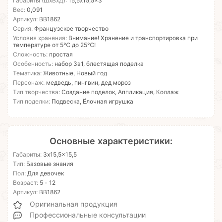
Габариты (ШхВхД):
15,5x15,5x3
Вес:
0,091
Артикул:
ВВ1862
Серия:
Французское творчество
Условия хранения:
Внимание! Хранение и транспортировка при
температуре от 5℃ до 25℃!
Сложность:
простая
Особенность:
набор 3в1, блестящая поделка
Тематика:
Животные, Новый год
Персонаж:
медведь, пингвин, дед мороз
Тип творчества:
Создание поделок, Аппликация, Коллаж
Тип поделки:
Подвеска, Ёлочная игрушка
Основные характеристики:
Габариты:
3x15,5x15,5
Тип:
Базовые знания
Пол:
Для девочек
Возраст:
5 - 12
Артикул:
ВВ1862
Оригинальная продукция
Профессиональные консультации