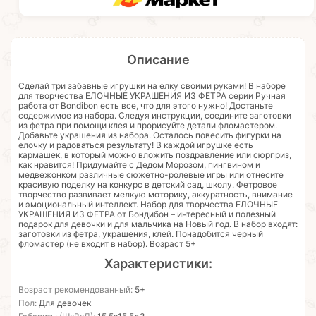
Описание
Сделай три забавные игрушки на елку своими руками! В наборе
для творчества ЕЛОЧНЫЕ УКРАШЕНИЯ ИЗ ФЕТРА серии Ручная
работа от Bondibon есть все, что для этого нужно! Достаньте
содержимое из набора. Следуя инструкции, соедините заготовки
из фетра при помощи клея и прорисуйте детали фломастером.
Добавьте украшения из набора. Осталось повесить фигурки на
елочку и радоваться результату! В каждой игрушке есть
кармашек, в который можно вложить поздравление или сюрприз,
как нравится! Придумайте с Дедом Морозом, пингвином и
медвежонком различные сюжетно-ролевые игры или отнесите
красивую поделку на конкурс в детский сад, школу. Фетровое
творчество развивает мелкую моторику, аккуратность, внимание
и эмоциональный интеллект. Набор для творчества ЕЛОЧНЫЕ
УКРАШЕНИЯ ИЗ ФЕТРА от Бондибон – интересный и полезный
подарок для девочки и для мальчика на Новый год. В набор входят:
заготовки из фетра, украшения, клей. Понадобится черный
фломастер (не входит в набор). Возраст 5+
Характеристики:
Возраст рекомендованный:
5+
Пол:
Для девочек