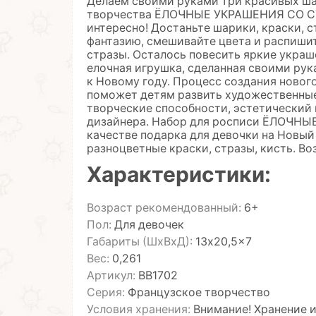
Делаем своими руками три красивых шар
творчества ЁЛОЧНЫЕ УКРАШЕНИЯ СО СТРА
интересно! Достаньте шарики, краски, 
фантазию, смешивайте цвета и распишит
стразы. Осталось повесить яркие украше
елочная игрушка, сделанная своими рук
к Новому году. Процесс создания новог
поможет детям развить художественные
творческие способности, эстетический 
дизайнера. Набор для росписи ЁЛОЧН
качестве подарка для девочки на Новый 
разноцветные краски, стразы, кисть. Во
Характеристики:
Возраст рекомендованный:
6+
Пол:
Для девочек
Габариты (ШхВхД):
13x20,5x7
Вес:
0,261
Артикул:
ВВ1702
Серия:
Французское творчество
Условия хранения:
Внимание! Хранение 