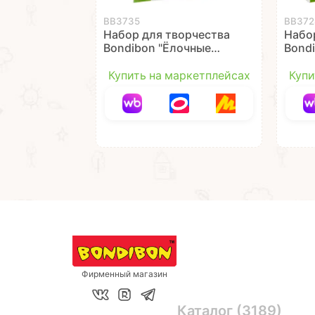
ВВ3735
ВВ372
Набор для творчества
Набо
Bondibon "Ёлочные
Bond
украшения со
укра
стразами и
Купить на маркетплейсах
Купи
наклейками: Ёлочка"
Фирменный магазин
Каталог (3189)