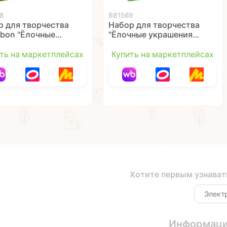
8
ВВ1569
р для творчества
Набор для творчества
ibon "Ёлочные
"Ёлочные украшения"
шения" 6 фигурок
(пингвин,оленёнок,ёлочка,к
ть на маркетплейсах
Купить на маркетплейсах
Хотите первым узнават
Информац