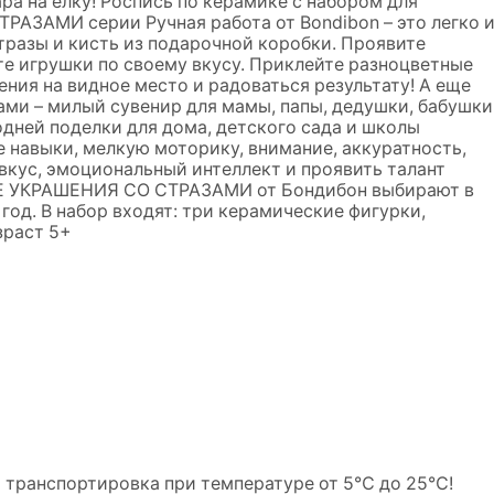
а на елку! Роспись по керамике с набором для
ЗАМИ серии Ручная работа от Bondibon – это легко 
стразы и кисть из подарочной коробки. Проявите
е игрушки по своему вкусу. Приклейте разноцветные
ния на видное место и радоваться результату! А еще
ами – милый сувенир для мамы, папы, дедушки, бабушки
одней поделки для дома, детского сада и школы
 навыки, мелкую моторику, внимание, аккуратность,
вкус, эмоциональный интеллект и проявить талант
ЫЕ УКРАШЕНИЯ СО СТРАЗАМИ от Бондибон выбирают в
год. В набор входят: три керамические фигурки,
зраст 5+
и транспортировка при температуре от 5℃ до 25℃!