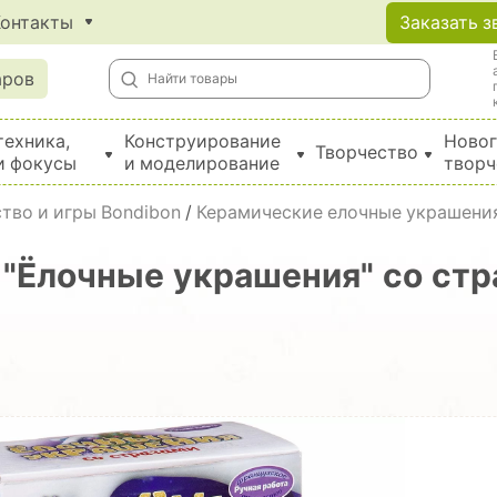
Контакты
Заказать з
аров
техника,
Конструирование
Новог
Творчество
и фокусы
и моделирование
творч
Создание поделок из бумаги, EVA, фетра и картона
тво и игры Bondibon
/
Керамические елочные украшения
 "Ёлочные украшения" со стр