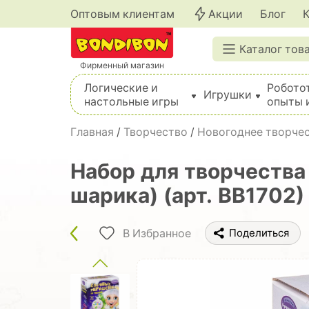
Оптовым клиентам
Акции
Блог
Каталог тов
Фирменный магазин
Логические и
Робото
Игрушки
настольные игры
опыты 
Вышивка, шитье, вязание, валяние, плетение
Главная
/
Творчество
/
Новогоднее творчес
Набор для творчества
шарика) (арт. ВВ1702)
В Избранное
Поделиться