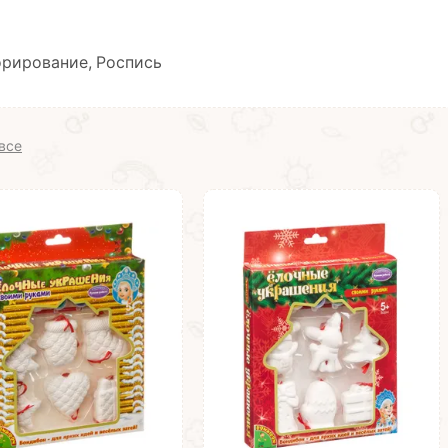
орирование, Роспись
все