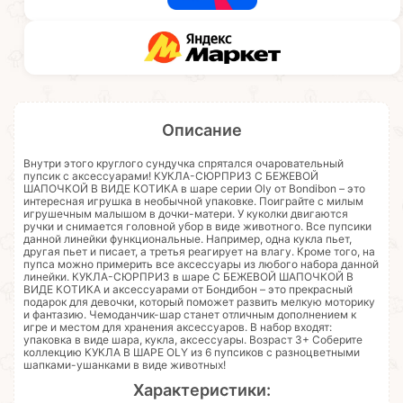
Описание
Внутри этого круглого сундучка спрятался очаровательный
пупсик с аксессуарами! КУКЛА-СЮРПРИЗ С БЕЖЕВОЙ
ШАПОЧКОЙ В ВИДЕ КОТИКА в шаре серии Oly от Bondibon – это
интересная игрушка в необычной упаковке. Поиграйте с милым
игрушечным малышом в дочки-матери. У куколки двигаются
ручки и снимается головной убор в виде животного. Все пупсики
данной линейки функциональные. Например, одна кукла пьет,
другая пьет и писает, а третья реагирует на влагу. Кроме того, на
пупса можно примерить все аксессуары из любого набора данной
линейки. КУКЛА-СЮРПРИЗ в шаре С БЕЖЕВОЙ ШАПОЧКОЙ В
ВИДЕ КОТИКА и аксессуарами от Бондибон – это прекрасный
подарок для девочки, который поможет развить мелкую моторику
и фантазию. Чемоданчик-шар станет отличным дополнением к
игре и местом для хранения аксессуаров. В набор входят:
упаковка в виде шара, кукла, аксессуары. Возраст 3+ Соберите
коллекцию КУКЛА В ШАРЕ OLY из 6 пупсиков с разноцветными
шапками-ушанками в виде животных!
Характеристики: