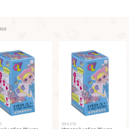
все
5
ВВ4316