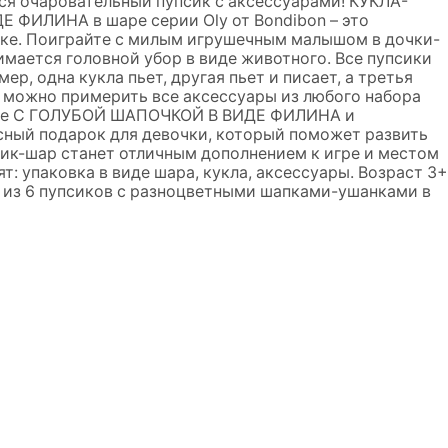
лся очаровательный пупсик с аксессуарами! КУКЛА-
ИЛИНА в шаре серии Oly от Bondibon – это
вке. Поиграйте с милым игрушечным малышом в дочки-
имается головной убор в виде животного. Все пупсики
р, одна кукла пьет, другая пьет и писает, а третья
са можно примерить все аксессуары из любого набора
аре С ГОЛУБОЙ ШАПОЧКОЙ В ВИДЕ ФИЛИНА и
сный подарок для девочки, который поможет развить
ик-шар станет отличным дополнением к игре и местом
т: упаковка в виде шара, кукла, аксессуары. Возраст 3+
из 6 пупсиков с разноцветными шапками-ушанками в