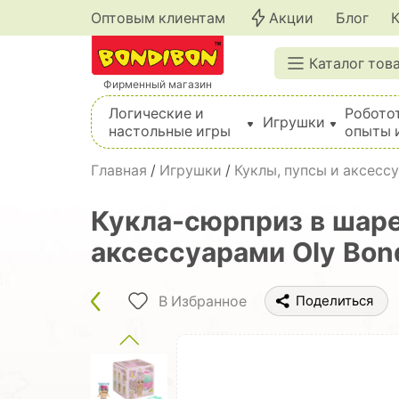
Оптовым клиентам
Акции
Блог
Каталог тов
Фирменный магазин
Логические и
Робото
Игрушки
настольные игры
опыты 
Вышивка, шитье, вязание, валяние, плетение
Главная
/
Игрушки
/
Куклы, пупсы и аксесс
Кукла-сюрприз в шаре
аксессуарами Oly Bon
В Избранное
Поделиться