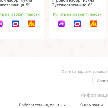
вой набор "Кукла
Игровой набор "Кукла
шественница-5" с
Путешественница-6" с
ежонком и
медвежонком и
суарами 11,5 см
аксессуарами 11,5 см
ть на маркетплейсах
Купить на маркетплейсах
ondibon
Oly Bondibon
Хотите первым узнават
Информац
Робототехника, опыты и
О компании