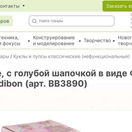
Контакты
Заказать з
аров
техника,
Конструирование
Новог
Творчество
и фокусы
и моделирование
творч
Создание поделок из бумаги, EVA, фетра и картона
уары
/
Куклы и пупсы классические (нефункциональные)
, с голубой шапочкой в вид
dibon (арт. ВВ3890)