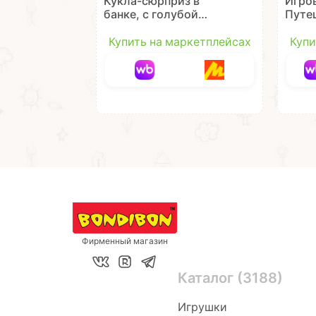
Кукла-сюрприз в
Игро
банке, с голубой
Путе
шапочкой в виде
медв
ФИЛИНА и
аксес
Купить на маркетплейсах
Купи
аксессуарами Oly
Oly B
Bondibon
Фирменный магазин
Каталог (3188)
Игрушки