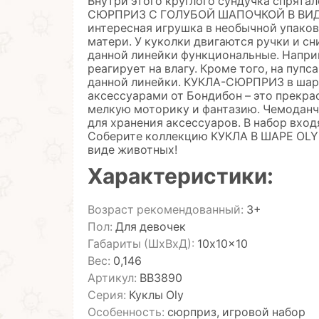
Внутри этого круглого сундучка спрята
СЮРПРИЗ С ГОЛУБОЙ ШАПОЧКОЙ В ВИДЕ Ф
интересная игрушка в необычной упако
матери. У куколки двигаются ручки и сн
данной линейки функциональные. Наприме
реагирует на влагу. Кроме того, на пуп
данной линейки. КУКЛА-СЮРПРИЗ в ш
аксессуарами от Бондибон – это прекра
мелкую моторику и фантазию. Чемоданч
для хранения аксессуаров. В набор входя
Соберите коллекцию КУКЛА В ШАРЕ OLY 
виде животных!
Характеристики:
Возраст рекомендованный:
3+
Пол:
Для девочек
Габариты (ШхВхД):
10x10x10
Вес:
0,146
Артикул:
ВВ3890
Серия:
Куклы Oly
Особенность:
сюрприз, игровой набор