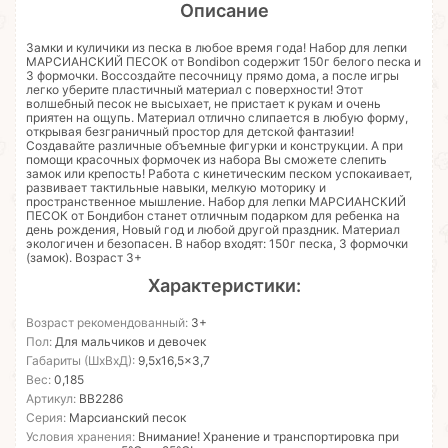
Описание
Замки и куличики из песка в любое время года! Набор для лепки
МАРСИАНСКИЙ ПЕСОК от Bondibon содержит 150г белого песка и
3 формочки. Воссоздайте песочницу прямо дома, а после игры
легко уберите пластичный материал с поверхности! Этот
волшебный песок не высыхает, не пристает к рукам и очень
приятен на ощупь. Материал отлично слипается в любую форму,
открывая безграничный простор для детской фантазии!
Создавайте различные объемные фигурки и конструкции. А при
помощи красочных формочек из набора Вы сможете слепить
замок или крепость! Работа с кинетическим песком успокаивает,
развивает тактильные навыки, мелкую моторику и
пространственное мышление. Набор для лепки МАРСИАНСКИЙ
ПЕСОК от Бондибон станет отличным подарком для ребенка на
день рождения, Новый год и любой другой праздник. Материал
экологичен и безопасен. В набор входят: 150г песка, 3 формочки
(замок). Возраст 3+
Характеристики:
Возраст рекомендованный:
3+
Пол:
Для мальчиков и девочек
Габариты (ШхВхД):
9,5x16,5x3,7
Вес:
0,185
Артикул:
ВВ2286
Серия:
Марсианский песок
Условия хранения:
Внимание! Хранение и транспортировка при