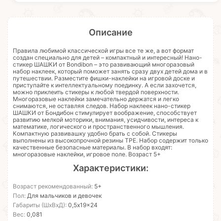
Описание
Правила любимой классической игры все те же, а вот формат
создан специально для детей – компактный и интересный! Нано-
стикер ШАШКИ от Bondibon – это развивающий многоразовый
набор наклеек, который поможет занять сразу двух детей дома и в
путешествии. Разместите фишки-наклейки на игровой доске и
приступайте к интеллектуальному поединку. А если захочется,
можно приклеить стикеры к любой твердой поверхности.
Многоразовые наклейки замечательно держатся и легко
снимаются, не оставляя следов. Набор наклеек нано-стикер
ШАШКИ от Бондибон стимулирует воображение, способствует
развитию мелкой моторики, внимания, усидчивости, интереса к
математике, логического и пространственного мышления.
Компактную развивашку удобно брать с собой. Стикеры
выполнены из высокопрочной резины ТРЕ. Набор содержит только
качественные безопасные материалы. В набор входят:
многоразовые наклейки, игровое поле. Возраст 5+
Характеристики:
Возраст рекомендованный:
5+
Пол:
Для мальчиков и девочек
Габариты (ШхВхД):
0,5x19x24
Вес:
0,081