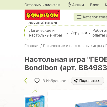
Оптовым клиентам
Акции
Блог
Каталог тов
Фирменный магазин
Логические и
Робото
Игрушки
настольные игры
опыты 
Вышивка, шитье, вязание, валяние, плетение
Главная
/
Логические и настольные игры
/
Настольная игра "ГЕО
Bondibon (арт. ВВ4983
В Избранное
Поделиться