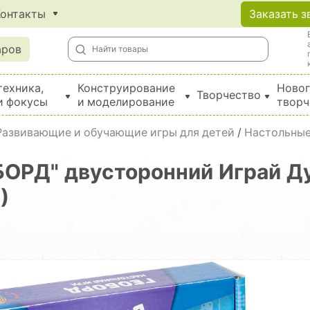
Контакты
Заказать з
аров
техника,
Конструирование
Новог
Творчество
и фокусы
и моделирование
творч
Создание поделок из бумаги, EVA, фетра и картона
Развивающие и обучающие игры для детей
/
Настольные
БОРД" двусторонний Играй Д
)