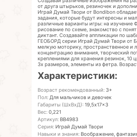
Создавай различные изображения на р
от друга штырьков, резиночек и дополн
Играй Думай Твори от Bondibon облада
задания, которые будут интересны и ма
различные варианты игры: на изучение
рисование по схеме, знакомство с пон
диктант. Создавайте аппликации по ша
ГЕОБОРД серии Играй Думай Твори от Б
мелкую моторику, пространственное и 
концентрацию внимания, творческий пот
креплениями для хранения резинок, 10 ц
3х размеров, элементы из фетра. Возрас
Характеристики:
Возраст рекомендованный:
3+
Пол:
Для мальчиков и девочек
Габариты (ШхВхД):
19,5x17x3
Вес:
0,221
Артикул:
ВВ4983
Серия:
Играй Думай Твори
Навыки и знания:
Воображение, фантазия