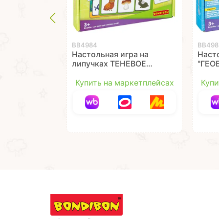
ВВ4984
ВВ498
Настольная игра на
Наст
липучках ТЕНЕВОЕ
"ГЕО
ЛОТО "ФЛОРА И
двус
ФАУНА" Играй Думай
Дума
Купить на маркетплейсах
Купи
Твори Bondibon
Bond