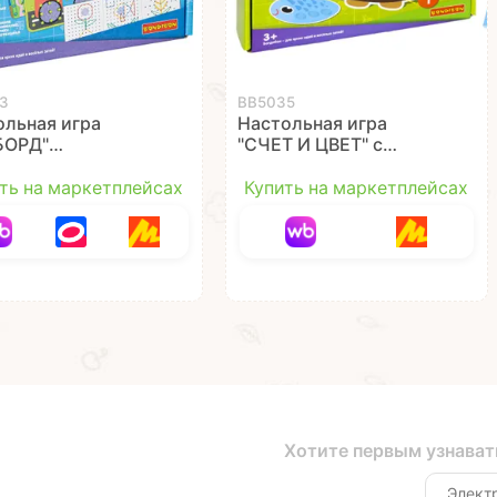
3
ВВ5035
ольная игра
Настольная игра
БОРД"
"СЧЕТ И ЦВЕТ" с
торонний Играй
прищепками и
й Твори
наностикерами Играй
ть на маркетплейсах
Купить на маркетплейсах
ibon
Думай Твори
Bondibon
Хотите первым узнават