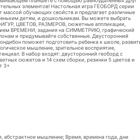
азвивающем планшете с помощью равноудаленных друг
ительных элементов! Настольная игра ГЕОБОРД серии
ет массой обучающих свойств и предлагает различные
леньким детям, и дошкольникам. Вы можете выбрать
 ФИГУР, ЦВЕТОВ, РАЗМЕРОВ, сюжетные аппликации,
ятием ВРЕМЕНИ, задания на СИММЕТРИЮ, графический
блонам и придумывайте собственные. Двусторонний
ондибон поможет подготовить ребенка к школе, развит
логическое мышление, зрительное восприятие,
енциал. В набор входят: двусторонний геоборд с
ветных сюжетов и 14 схем сборки, резинки 5 цветов и
т 3+
, абстрактное мышление; Время, времена года, дни