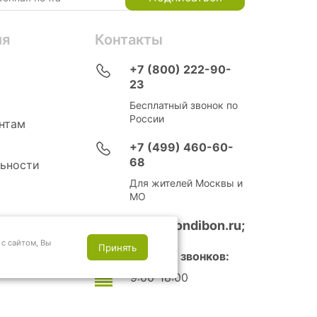
ия
Контакты
+7 (800) 222-90-
23
Бесплатный звонок по
России
нтам
+7 (499) 460-60-
68
ьности
Для жителей Москвы и
МО
info@bondibon.ru;
с сайтом, Вы
Принять
Время приема звонков:
9:00-18:00
Выходные