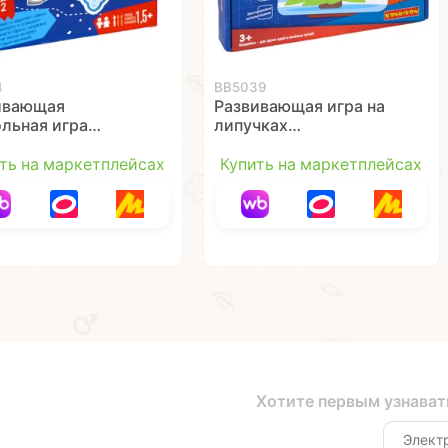
4
ВВ5039
ивающая
Развивающая игра на
ольная игра
липучках
ИМАТЕЛЬНАЯ
"ВСТРЕЧАЕМ НОВЫЙ
ИНКА" Игры под
ГОД" Играй Думай
ть на маркетплейсах
Купить на маркетплейсах
 Bondibon
Твори Bondibon
Хотите первым узнават