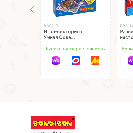
ВВ5215
ВВ511
Игра-викторина
Разв
Умная Сова
наст
«НОВОГОДНЯЯ
"ЗАН
ВИКТОРИНА»
СНЕЖ
Купить на маркетплейсах
Купи
ёлку
Фирменный магазин