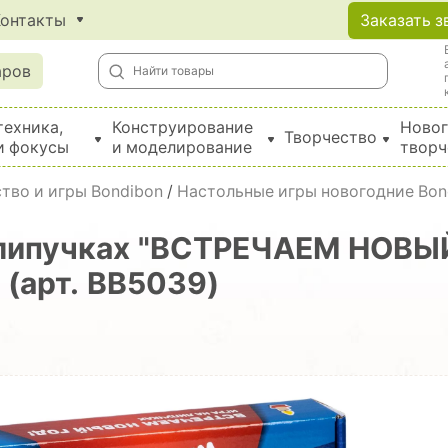
Контакты
Заказать з
аров
техника,
Конструирование
Новог
Творчество
и фокусы
и моделирование
творч
Создание поделок из бумаги, EVA, фетра и картона
тво и игры Bondibon
/
Настольные игры новогодние Bon
 липучках "ВСТРЕЧАЕМ НОВЫ
 (арт. ВВ5039)