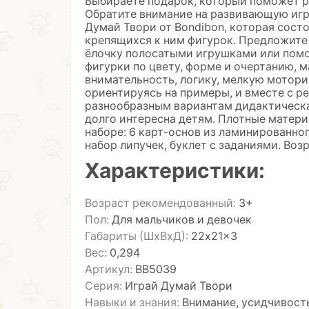
Выбираете подарок, который поможет ре
Обратите внимание на развивающую иг
Думай Твори от Bondibon, которая сост
крепящихся к ним фигурок. Предложите 
ёлочку полосатыми игрушками или помо
фигурки по цвету, форме и очертанию, 
внимательность, логику, мелкую мотори
ориентируясь на примеры, и вместе с р
разнообразным вариантам дидактическ
долго интересна детям. Плотные матери
наборе: 6 карт-основ из ламинированног
набор липучек, буклет с заданиями. Воз
Характеристики:
Возраст рекомендованный:
3+
Пол:
Для мальчиков и девочек
Габариты (ШхВхД):
22x21x3
Вес:
0,294
Артикул:
ВВ5039
Серия:
Играй Думай Твори
Навыки и знания:
Внимание, усидчивость