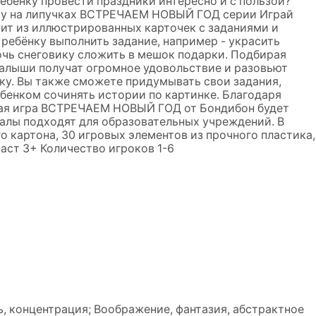
бенку провести праздники интересно и с пользой?
ру на липучках ВСТРЕЧАЕМ НОВЫЙ ГОД серии Играй
оит из иллюстрированных карточек с заданиями и
ребёнку выполнить задание, например - украсить
чь снеговику сложить в мешок подарки. Подбирая
малыши получат огромное удовольствие и разовьют
ку. Вы также сможете придумывать свои задания,
ебенком сочинять истории по картинке. Благодаря
ая игра ВСТРЕЧАЕМ НОВЫЙ ГОД от Бондибон будет
алы подходят для образовательных учреждений. В
о картона, 30 игровых элементов из прочного пластика,
раст 3+ Количество игроков 1-6
, концентрация; Воображение, фантазия, абстрактное