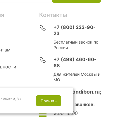
ия
Контакты
+7 (800) 222-90-
23
Бесплатный звонок по
России
нтам
+7 (499) 460-60-
68
ьности
Для жителей Москвы и
МО
info@bondibon.ru;
с сайтом, Вы
Принять
Время приема звонков:
9:00-18:00
Выходные