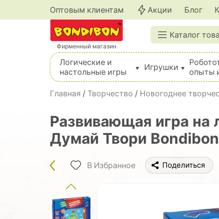
Оптовым клиентам
Акции
Блог
Каталог тов
Фирменный магазин
Логические и
Робото
Игрушки
настольные игры
опыты 
Вышивка, шитье, вязание, валяние, плетение
Главная
/
Творчество
/
Новогоднее творчес
Развивающая игра на
Думай Твори Bondibon
В Избранное
Поделиться