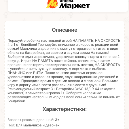
Описание
Порадуйте ребенка настольной игрой НА ПАМЯТЬ, НА СКОРОСТЬ
4 в 1 от Bondibon! Тренируйте внимание и скорость реакции всей
семьи! Мальчики и девочки не смогут оторваться от игры в виде
облака на батарейках, со светом и звуком серии На память!
Выберите один из режимов, удерживая кнопку старта в течение 2
секунд. Играя НА ПАМЯТЬ постарайтесь запомнить, а затем
правильно повторить последовательность цветов, НА СКОРОСТЬ
– успейте нажать нужную клавишу. А еще можно выбрать
ПИАНИНО или РИТМ. Такое занятие доставит огромное
удовольствие и разовьет зрение, слух, координацию движений и
память. Проведите время с детьми весело и с пользой! Возьмите
игру в дорогу или в гости развлечься вместе с друзьями!
Рекомендуемый возраст 3+ Батарейки 3хAG 13/LR 44 (входят в
комплект) Количество игроков 1+ Соберите коллекцию
развивающих настольных игр для всей семьи серии На память от
Бондибон!
Характеристики:
Возраст рекомендованный:
3+
Пол:
Для мальчиков и девочек