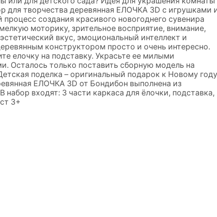
ы или для детского сада? Идея для украшения комнаты
ор для творчества деревянная ЕЛОЧКА 3D с игрушками 
й процесс создания красивого новогоднего сувенира
мелкую моторику, зрительное восприятие, внимание,
 эстетический вкус, эмоциональный интеллект и
 деревянным конструктором просто и очень интересно.
ите елочку на подставку. Украсьте ее милыми
. Осталось только поставить сборную модель на
 Детская поделка – оригинальный подарок к Новому год
ревянная ЕЛОЧКА 3D от Бондибон выполнена из
 набор входят: 3 части каркаса для ёлочки, подставка,
аст 3+