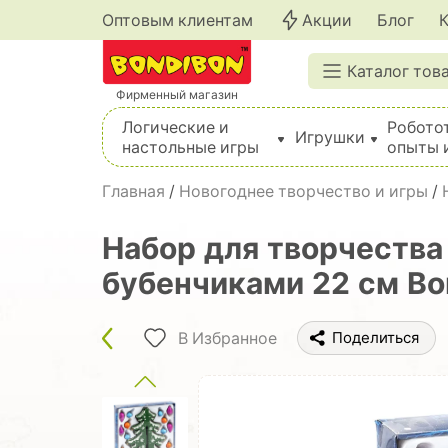
Оптовым клиентам
Акции
Блог
Каталог тов
Фирменный магазин
Логические и
Робото
Игрушки
настольные игры
опыты 
Вышивка, шитье, вязание, валяние, плетение
Главная
/
Новогоднее творчество и игры
/
Набор для творчества
бубенчиками 22 см Bo
В Избранное
Поделиться