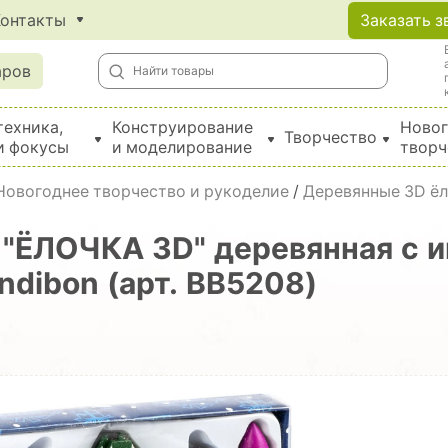
Контакты
Заказать з
аров
техника,
Конструирование
Новог
Творчество
и фокусы
и моделирование
творч
Создание поделок из бумаги, EVA, фетра и картона
Новогоднее творчество и рукоделие
/
Деревянные 3D ёл
 "ЁЛОЧКА 3D" деревянная с 
ndibon (арт. ВВ5208)