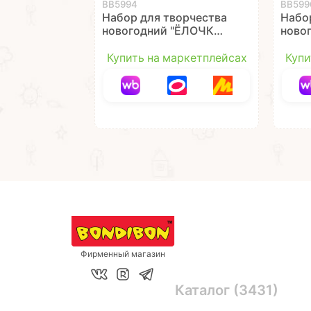
ВВ5994
ВВ599
Набор для творчества
Набо
новогодний "ЁЛОЧКА
ново
3D" 17,5 см
3D" 1
деревянная на
дерев
Купить на маркетплейсах
Купи
ножках, с игрушками
игру
Bondibon
подст
Фирменный магазин
Каталог (3431)