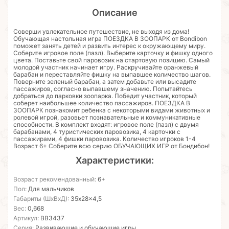
Описание
Соверши увлекательное путешествие, не выходя из дома!
Обучающая настольная игра ПОЕЗДКА В ЗООПАРК от Bondibon
поможет занять детей и развить интерес к окружающему миру.
Соберите игровое поле (пазл). Выберите карточку и фишку одного
цвета. Поставьте свой паровозик на стартовую позицию. Самый
молодой участник начинает игру. Раскручивайте оранжевый
барабан и переставляйте фишку на выпавшее количество шагов.
Поверните зеленый барабан, а затем добавьте или высадите
пассажиров, согласно выпавшему значению. Попытайтесь
добраться до парковки зоопарка. Победит участник, который
соберет наибольшее количество пассажиров. ПОЕЗДКА В
ЗООПАРК познакомит ребенка с некоторыми видами животных и
ролевой игрой, разовьет познавательные и коммуникативные
способности. В комплект входят: игровое поле (пазл) с двумя
барабанами, 4 туристических паровозика, 4 карточки с
пассажирами, 4 фишки паровозика. Количество игроков 1-4
Возраст 6+ Соберите всю серию ОБУЧАЮЩИХ ИГР от Бондибон!
Характеристики:
Возраст рекомендованный:
6+
Пол:
Для мальчиков
Габариты (ШхВхД):
35x28x4,5
Вес:
0,668
Артикул:
ВВ3437
Серия:
Развивающие и обучающие игры