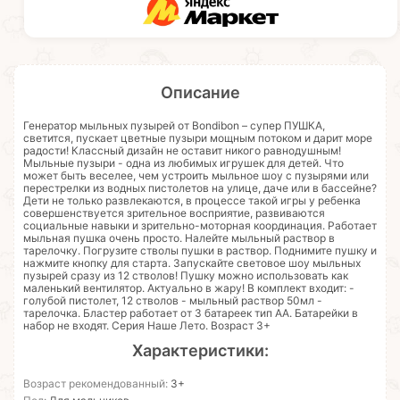
Описание
Генератор мыльных пузырей от Bondibon – супер ПУШКА,
светится, пускает цветные пузыри мощным потоком и дарит море
радости! Классный дизайн не оставит никого равнодушным!
Мыльные пузыри - одна из любимых игрушек для детей. Что
может быть веселее, чем устроить мыльное шоу с пузырями или
перестрелки из водных пистолетов на улице, даче или в бассейне?
Дети не только развлекаются, в процессе такой игры у ребенка
совершенствуется зрительное восприятие, развиваются
социальные навыки и зрительно-моторная координация. Работает
мыльная пушка очень просто. Налейте мыльный раствор в
тарелочку. Погрузите стволы пушки в раствор. Поднимите пушку и
нажмите кнопку для старта. Запускайте световое шоу мыльных
пузырей сразу из 12 стволов! Пушку можно использовать как
маленький вентилятор. Актуально в жару! В комплект входит: -
голубой пистолет, 12 стволов - мыльный раствор 50мл -
тарелочка. Бластер работает от 3 батареек тип АА. Батарейки в
набор не входят. Серия Наше Лето. Возраст 3+
Характеристики:
Возраст рекомендованный:
3+