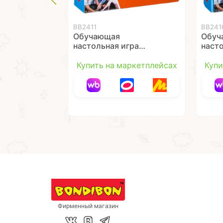
ВВ2411
ВВ241
Обучающая
Обуч
настольная игра
наст
"НАЙДИ ПАРУ"
"СОБ
Bondibon
Bond
Купить на маркетплейсах
Купи
Фирменный магазин