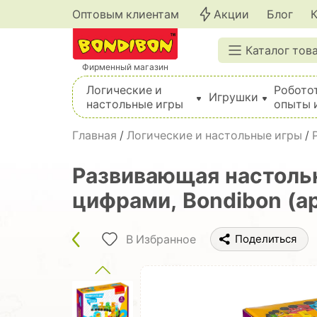
Оптовым клиентам
Акции
Блог
Каталог тов
Фирменный магазин
Логические и
Робото
Игрушки
настольные игры
опыты 
Вышивка, шитье, вязание, валяние, плетение
Главная
/
Логические и настольные игры
/
Развивающая настоль
цифрами, Bondibon (а
В Избранное
Поделиться