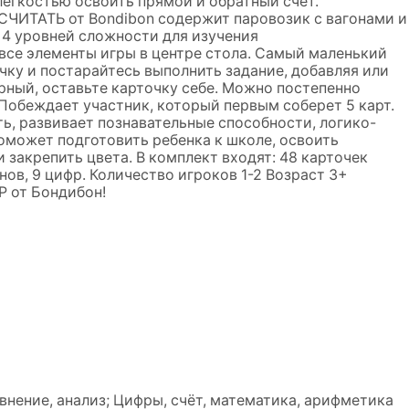
легкостью освоить прямой и обратный счет.
ЧИТАТЬ от Bondibon содержит паровозик с вагонами и
 4 уровней сложности для изучения
все элементы игры в центре стола. Самый маленький
чку и постарайтесь выполнить задание, добавляя или
ерный, оставьте карточку себе. Можно постепенно
Побеждает участник, который первым соберет 5 карт.
, развивает познавательные способности, логико-
оможет подготовить ребенка к школе, освоить
и закрепить цвета. В комплект входят: 48 карточек
онов, 9 цифр. Количество игроков 1-2 Возраст 3+
 от Бондибон!
внение, анализ; Цифры, счёт, математика, арифметика