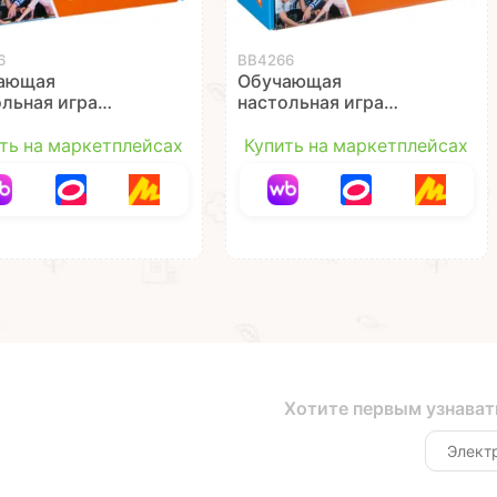
6
ВВ4266
ающая
Обучающая
ольная игра
настольная игра
ЕРИ УРОЖАЙ"
"СЧИТАЙ И ПРОВЕРЯЙ
ibon
2", с пингвинами,
ть на маркетплейсах
Купить на маркетплейсах
Bondibon
Хотите первым узнават