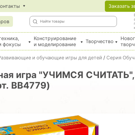
Контакты
Заказать з
аров
техника,
Конструирование
Новог
Творчество
и фокусы
и моделирование
творч
Создание поделок из бумаги, EVA, фетра и картона
Развивающие и обучающие игры для детей
/
Серия Обуч
ная игра "УЧИМСЯ СЧИТАТЬ",
рт. ВВ4779)