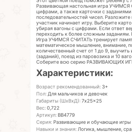
Этот цветной поезд поможет ребенку с 
Развивающая настольная игра УЧИМСЯ С
цифрами, а также карточки с заданиями
последовательностей чисел. Разложите 
участник начинает игру. Выберите карто
убирая вагоны с цифрами. Если ответ в
переходить к более сложным заданиям. 
Игра УЧИМСЯ СЧИТАТЬ тренирует память
математическое мышление, внимание, п
количественный счет от 1 до 9, выучить 
(заданий), поезд из паровозика и 10 ваг
Соберите всю серию РАЗВИВАЮЩИХ ИГР
Характеристики:
Возраст рекомендованный:
3+
Пол:
Для мальчиков и девочек
Габариты (ШхВхД):
7x25x25
Вес:
0,722
Артикул:
ВВ4779
Серия:
Развивающие и обучающие игры
Навыки и знания:
Логика, мышление, сра