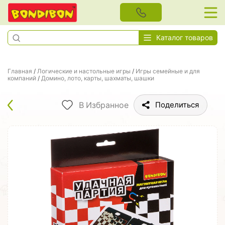
Каталог товаров
Главная
/
Логические и настольные игры
/
Игры семейные и для
компаний
/
Домино, лото, карты, шахматы, шашки
В Избранное
Поделиться