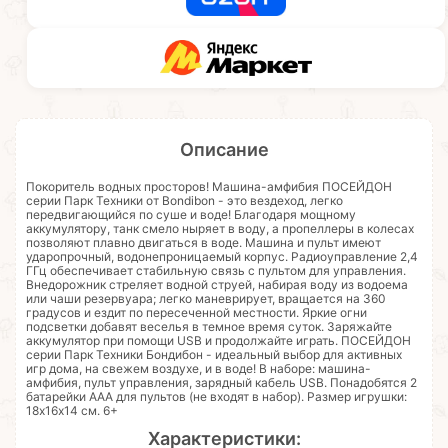
Описание
Покоритель водных просторов! Машина-амфибия ПОСЕЙДОН
серии Парк Техники от Bondibon - это вездеход, легко
передвигающийся по суше и воде! Благодаря мощному
аккумулятору, танк смело ныряет в воду, а пропеллеры в колесах
позволяют плавно двигаться в воде. Машина и пульт имеют
ударопрочный, водонепроницаемый корпус. Радиоуправление 2,4
ГГц обеспечивает стабильную связь с пультом для управления.
Внедорожник стреляет водной струей, набирая воду из водоема
или чаши резервуара; легко маневрирует, вращается на 360
градусов и ездит по пересеченной местности. Яркие огни
подсветки добавят веселья в темное время суток. Заряжайте
аккумулятор при помощи USB и продолжайте играть. ПОСЕЙДОН
серии Парк Техники Бондибон - идеальный выбор для активных
игр дома, на свежем воздухе, и в воде! В наборе: машина-
амфибия, пульт управления, зарядный кабель USB. Понадобятся 2
батарейки ААА для пультов (не входят в набор). Размер игрушки:
18х16х14 см. 6+
Характеристики: