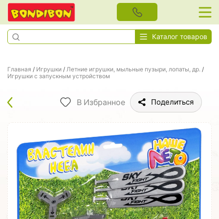
Каталог товаров
Главная
/
Игрушки
/
Летние игрушки, мыльные пузыри, лопаты, др.
/
Игрушки с запускным устройством
В Избранное
Поделиться