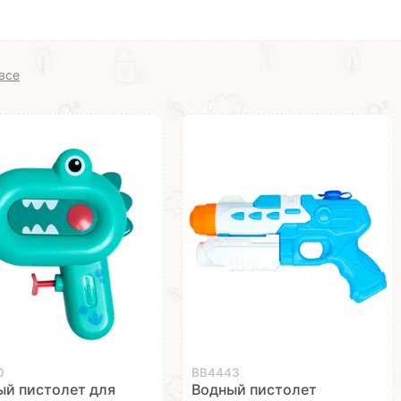
все
0
ВВ4443
ый пистолет для
Водный пистолет