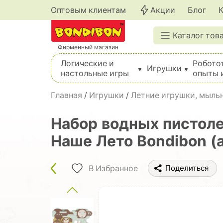
Оптовым клиентам
Акции
Блог
Каталог тов
Фирменный магазин
Логические и
Робото
Игрушки
настольные игры
опыты 
Вышивка, шитье, вязание, валяние, плетение
Главная
/
Игрушки
/
Летние игрушки, мыльн
Набор водных пистолет
Наше Лето Bondibon (
В Избранное
Поделиться