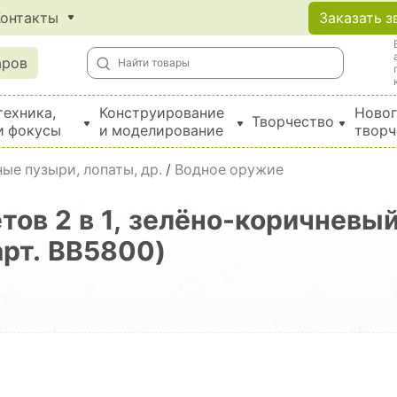
Контакты
Заказать з
аров
техника,
Конструирование
Новог
Творчество
и фокусы
и моделирование
творч
Создание поделок из бумаги, EVA, фетра и картона
ые пузыри, лопаты, др.
/
Водное оружие
ов 2 в 1, зелёно-коричневый
арт. ВВ5800)