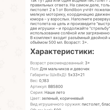
Так тут два или один водный пистолет? 
правильных ответа. На самом деле, толь
пистолет 2 в 1 от Bondibon учтёт пожел
мелкую моторику, координацию движений
юмора – у взрослых. Наполните резерву
пистолета на цель и произведите "выстр
две игрушки – и продолжайте "стрельбу"
использование солёной или загрязненной
В комплект входит разъёмный двойной 
объёмом 500 мл. Возраст: 3+.
Характеристики:
Возраст рекомендованный:
3+
Пол:
Для мальчиков и девочек
Габариты (ШхВхД):
5x33x21
Вес:
0,183
Артикул:
ВВ5800
Серия:
Наше лето
Цвет:
зеленый, коричневый
Вид игрушечного оружия:
пистолет, бла