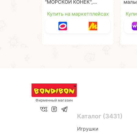
"МОРСКОЙ КОНЁК",
малы
сиреневый Наше Лето
"ДИН
Bondibon
зелён
Купить на маркетплейсах
Купи
Наше
Фирменный магазин
Каталог (3431)
Игрушки