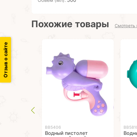
Объем (мл):
500
Похожие товары
Смотреть 
Отзыв о сайте
ВВ5406
ВВ581
Водный пистолет
Водн