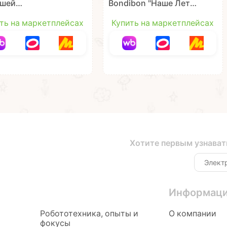
шей
Bondibon "Наше Лето"
ОЗАВРИК",
25 см бело-голубой
ый, 185 мл,
ть на маркетплейсах
Купить на маркетплейсах
 Лето Bondibon
Хотите первым узнават
Информац
Робототехника, опыты и
О компании
фокусы