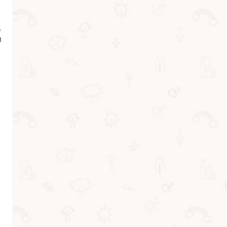
о
м
т