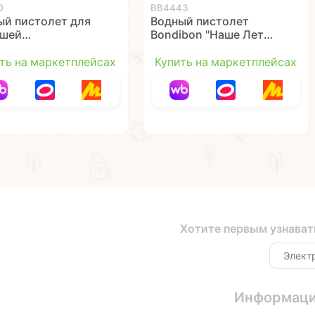
0
ВВ4443
ый пистолет для
Водный пистолет
шей
Bondibon "Наше Лето"
ОЗАВРИК",
25 см бело-голубой
ый, 185 мл,
ть на маркетплейсах
Купить на маркетплейсах
 Лето Bondibon
Хотите первым узнават
Информац