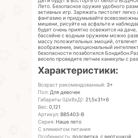
Дети будут в восторге от белого ВОДН
Лето. Безопасное оружие удобного разм
активных игр. Заряжать пистолет легко
фантазию и придумывайте всевозможные
мишени, рисуйте на асфальте и наблюда
будет очень приятно освежится на даче, 
бассейне с водным оружием можно разв
массу положительных эмоций, отвлечет 
воображение, эмоциональный интеллект,
безопасности позаботился Бондибон.Раз
весело проведите летние каникулы с р
Характеристики:
Возраст рекомендованный:
3+
Пол:
Для девочек
Габариты (ШхВхД):
21,5x31x6
Вес:
0,121
Артикул:
ВВ5403-В
Серия:
Наше лето
С элементом питания
Особенность:
подсветка, с вертушкой