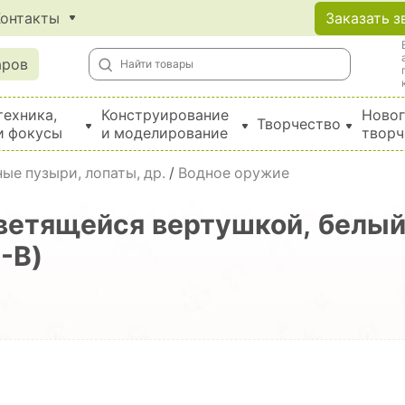
Контакты
Заказать з
аров
техника,
Конструирование
Новог
Творчество
и фокусы
и моделирование
творч
Создание поделок из бумаги, EVA, фетра и картона
ые пузыри, лопаты, др.
/
Водное оружие
ветящейся вертушкой, белый
-В)