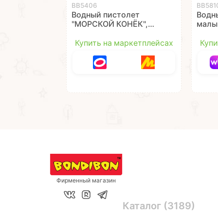
ВВ5406
ВВ581
Водный пистолет
Водн
"МОРСКОЙ КОНЁК",
малы
сиреневый Наше Лето
"ДИН
Bondibon
зелён
Купить на маркетплейсах
Купи
Наше
Фирменный магазин
Каталог (3189)