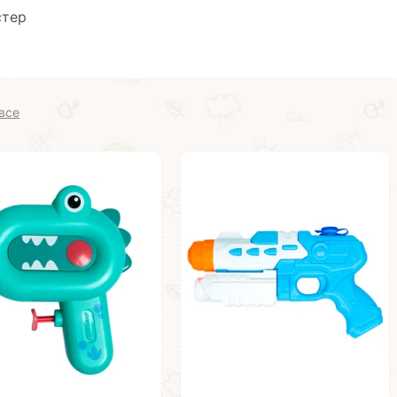
стер
все