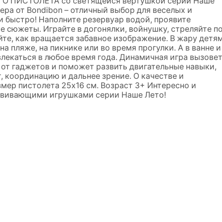
ОГО ПИСТОЛЕТА со светящейся вертушкой серии Наше
ера от Bondibon – отличный выбор для веселых и
 и быстро! Наполните резервуар водой, проявите
 сюжеты. Играйте в догонялки, войнушку, стреляйте п
йте, как вращается забавное изображение. В жару детя
на пляже, на пикнике или во время прогулки. А в ванне и
лекаться в любое время года. Динамичная игра вызове
от гаджетов и поможет развить двигательные навыки,
 координацию и дальнее зрение. О качестве и
мер пистолета 25х16 см. Возраст 3+ Интересно и
азвивающими игрушками серии Наше Лето!