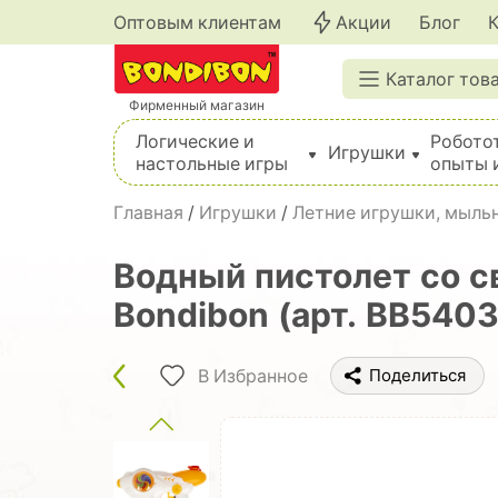
Оптовым клиентам
Акции
Блог
Каталог тов
Фирменный магазин
Логические и
Робото
Игрушки
настольные игры
опыты 
Вышивка, шитье, вязание, валяние, плетение
Главная
/
Игрушки
/
Летние игрушки, мыльн
Водный пистолет cо с
Bondibon (арт. ВВ5403
В Избранное
Поделиться